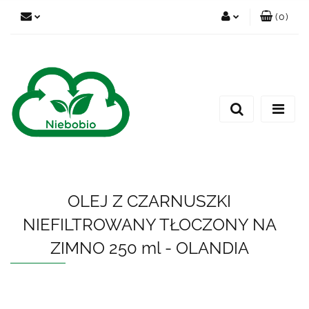
(
0
)
Zaloguj się
Zarejestruj się
Dodaj zgłoszenie
OLEJ Z CZARNUSZKI
NIEFILTROWANY TŁOCZONY NA
ZIMNO 250 ml - OLANDIA