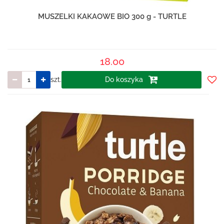
MUSZELKI KAKAOWE BIO 300 g - TURTLE
18.00
szt.
Do koszyka
Do
prze