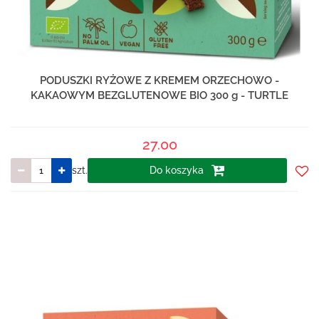
PODUSZKI RYŻOWE Z KREMEM ORZECHOWO -
KAKAOWYM BEZGLUTENOWE BIO 300 g - TURTLE
27.00
szt.
Do koszyka
Do
prze