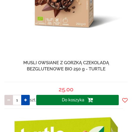
MUSLI OWSIANE Z GORZKĄ CZEKOLADĄ
BEZGLUTENOWE BIO 250 g - TURTLE
25.00
szt.
Do koszyka
Do
prze