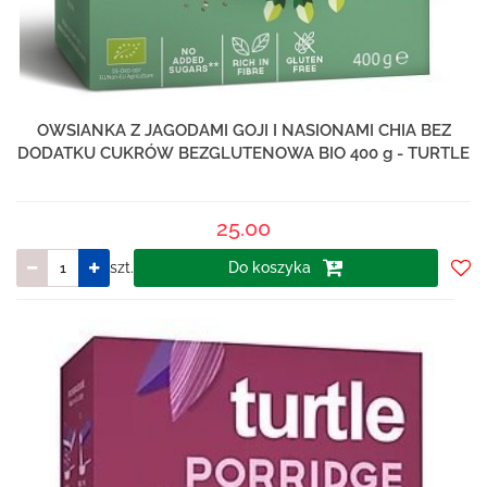
OWSIANKA Z JAGODAMI GOJI I NASIONAMI CHIA BEZ
DODATKU CUKRÓW BEZGLUTENOWA BIO 400 g - TURTLE
25.00
szt.
Do koszyka
Do
prze