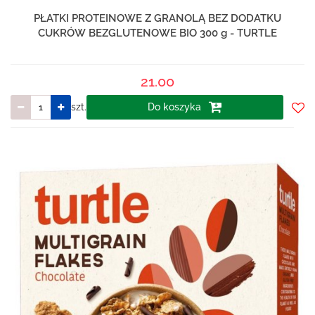
PŁATKI PROTEINOWE Z GRANOLĄ BEZ DODATKU
CUKRÓW BEZGLUTENOWE BIO 300 g - TURTLE
21.00
szt.
Do koszyka
Do
prze