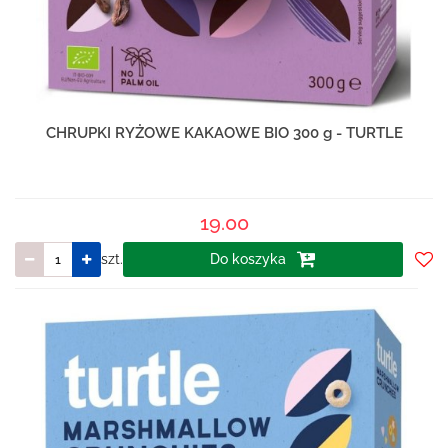
CHRUPKI RYŻOWE KAKAOWE BIO 300 g - TURTLE
19.00
szt.
Do koszyka
Do
prze