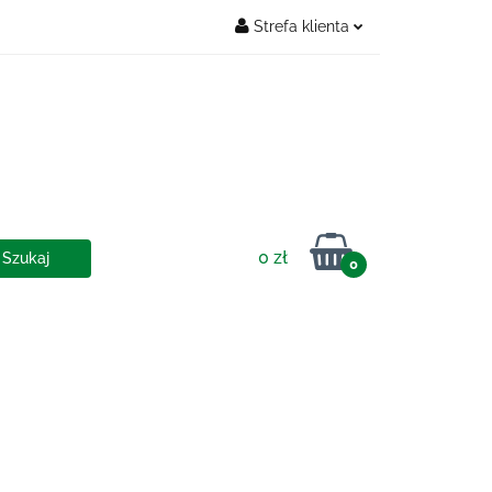
Strefa klienta
Zaloguj się
OSTAWY
Zarejestruj się
Dodaj zgłoszenie
0 zł
0
IA I DOSTAWY