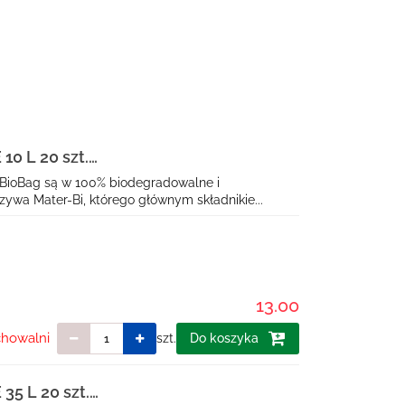
0 L 20 szt.
ALNE) - BIOBAG
BioBag są w 100% biodegradowalne i
ywa Mater-Bi, którego głównym składnikie...
13.00
chowalni
szt.
Do koszyka
5 L 20 szt.