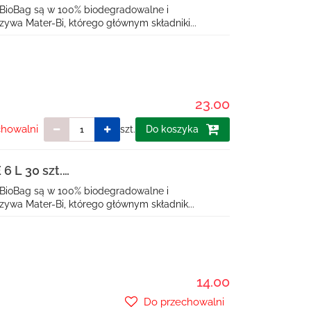
ALNE) - BIOBAG
BioBag są w 100% biodegradowalne i
ywa Mater-Bi, którego głównym składniki...
23.00
chowalni
szt.
Do koszyka
 L 30 szt.
ALNE) - BIOBAG
BioBag są w 100% biodegradowalne i
ywa Mater-Bi, którego głównym składnik...
14.00
Do przechowalni