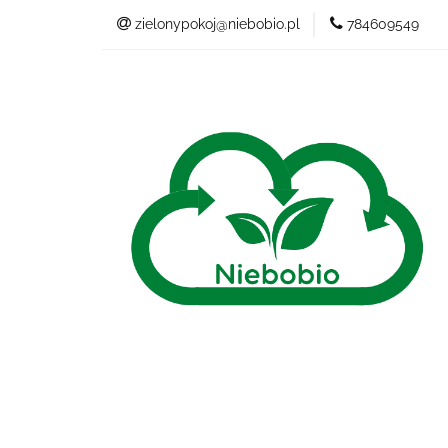
zielonypokoj@niebobio.pl
784609549
NIEBANALNY
Wszystkie kategorie
NIEB