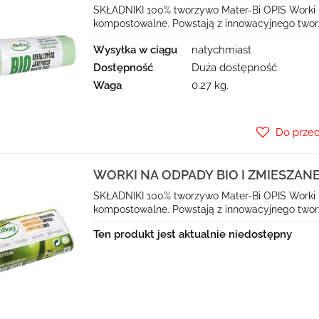
(KOMPOSTOWALNE I BIODEGRADOW
SKŁADNIKI 100% tworzywo Mater-Bi OPIS Worki 
kompostowalne. Powstają z innowacyjnego tworz
Wysyłka w ciągu
natychmiast
Dostępność
Duża dostępność
Waga
0.27 kg.
Do prze
WORKI NA ODPADY BIO I ZMIESZANE 6
(KOMPOSTOWALNE I BIODEGRADOW
SKŁADNIKI 100% tworzywo Mater-Bi OPIS Worki 
kompostowalne. Powstają z innowacyjnego tworz
Ten produkt jest aktualnie niedostępny