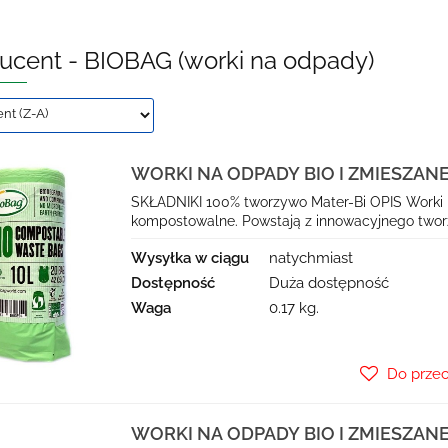
ucent - BIOBAG (worki na odpady)
WORKI NA ODPADY BIO I ZMIESZANE 1
(KOMPOSTOWALNE I BIODEGRADOW
SKŁADNIKI 100% tworzywo Mater-Bi OPIS Worki 
kompostowalne. Powstają z innowacyjnego tworz
Wysyłka w ciągu
natychmiast
Dostępność
Duża dostępność
Waga
0.17 kg.
Do prze
WORKI NA ODPADY BIO I ZMIESZANE 3