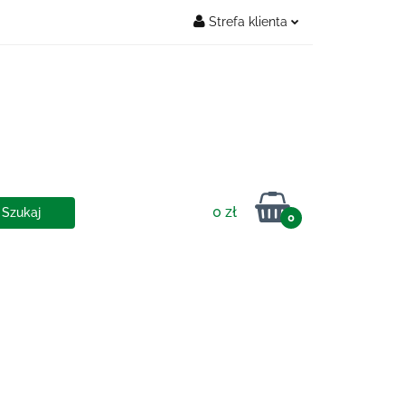
Strefa klienta
Zaloguj się
OSTAWY
Zarejestruj się
Dodaj zgłoszenie
0 zł
0
IA I DOSTAWY