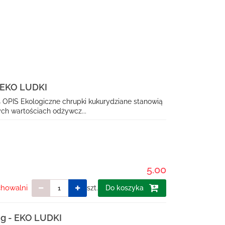
 EKO LUDKI
 OPIS Ekologiczne chrupki kukurydziane stanowią
ych wartościach odżywcz...
5.00
chowalni
szt.
Do koszyka
g - EKO LUDKI