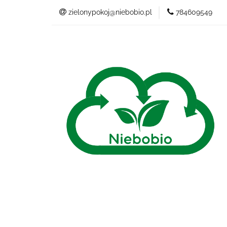
zielonypokoj@niebobio.pl
784609549
NIEBANALNY
Wszystkie kategorie
NIEB