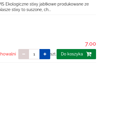
IS Ekologiczne stixy jabłkowe produkowane ze
sze stixy to suszone, ch...
7.00
chowalni
szt.
Do koszyka