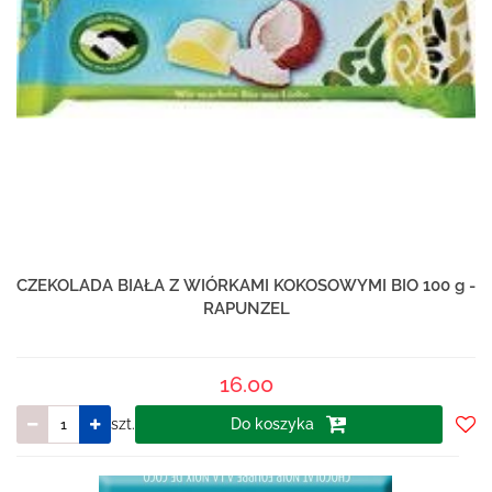
CZEKOLADA BIAŁA Z WIÓRKAMI KOKOSOWYMI BIO 100 g -
RAPUNZEL
16.00
szt.
Do koszyka
Do
prze