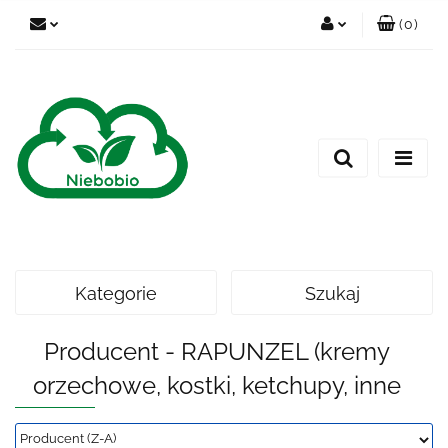
(
0
)
Zaloguj się
Zarejestruj się
Dodaj zgłoszenie
Kategorie
Szukaj
Producent - RAPUNZEL (kremy
orzechowe, kostki, ketchupy, inne