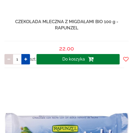
CZEKOLADA MLECZNA Z MIGDAŁAMI BIO 100 g -
RAPUNZEL
22.00
szt.
Do koszyka
Do
prze