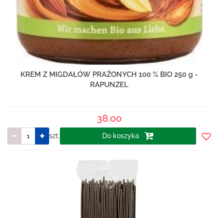
KREM Z MIGDAŁÓW PRAŻONYCH 100 % BIO 250 g -
RAPUNZEL
38.00
szt.
Do koszyka
Do
prze