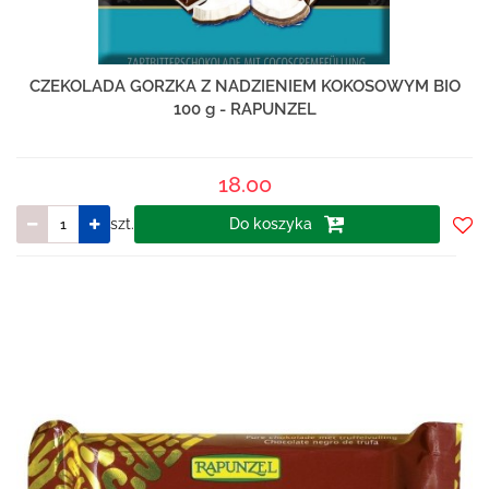
CZEKOLADA GORZKA Z NADZIENIEM KOKOSOWYM BIO
100 g - RAPUNZEL
18.00
szt.
Do koszyka
Do
prze