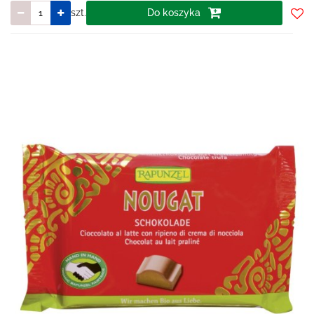
szt.
Do koszyka
Do
prze