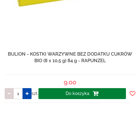
BULION - KOSTKI WARZYWNE BEZ DODATKU CUKRÓW
BIO (8 x 10,5 g) 84 g - RAPUNZEL
9.00
szt.
Do koszyka
Do
prze