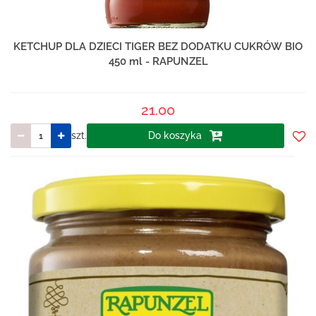
KETCHUP DLA DZIECI TIGER BEZ DODATKU CUKRÓW BIO
450 ml - RAPUNZEL
21.00
szt.
Do koszyka
Do
prze