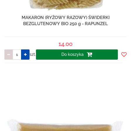
MAKARON (RYŻOWY RAZOWY) ŚWIDERKI
BEZGLUTENOWY BIO 250 g - RAPUNZEL
14.00
szt.
Do koszyka
Do
prze