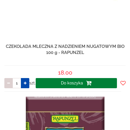
CZEKOLADA MLECZNA Z NADZIENIEM NUGATOWYM BIO
100 g - RAPUNZEL
18.00
szt.
Do koszyka
Do
prze