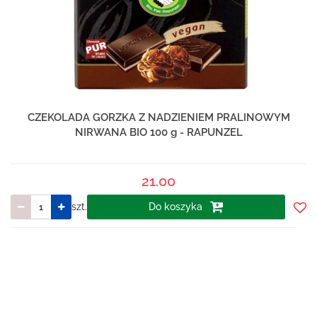
CZEKOLADA GORZKA Z NADZIENIEM PRALINOWYM
NIRWANA BIO 100 g - RAPUNZEL
21.00
szt.
Do koszyka
Do
prze