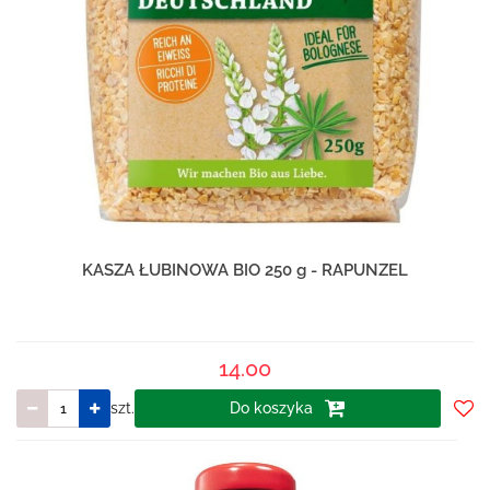
KASZA ŁUBINOWA BIO 250 g - RAPUNZEL
14.00
szt.
Do koszyka
Do
prze