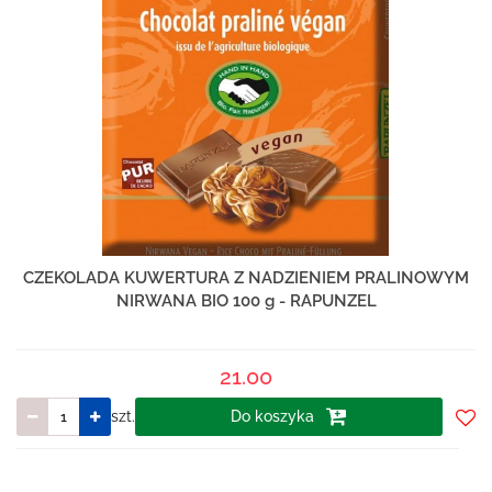
CZEKOLADA KUWERTURA Z NADZIENIEM PRALINOWYM
NIRWANA BIO 100 g - RAPUNZEL
21.00
szt.
Do koszyka
Do
prze