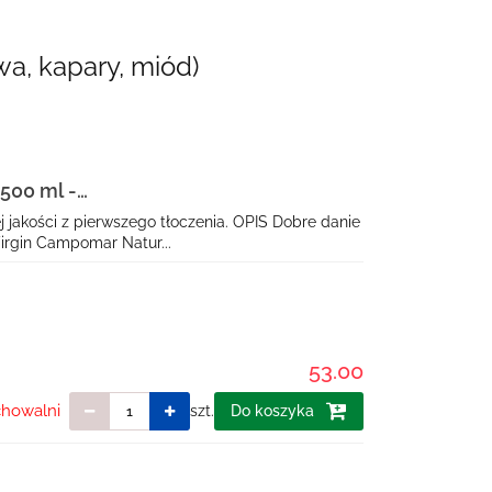
a, kapary, miód)
500 ml -
 jakości z pierwszego tłoczenia. OPIS Dobre danie
Virgin Campomar Natur...
53.00
chowalni
szt.
Do koszyka