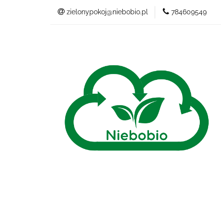
zielonypokoj@niebobio.pl
784609549
NIEBANALNY
Wszystkie kategorie
NIEB