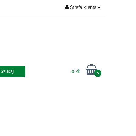
Strefa klienta
Zaloguj się
OSTAWY
Zarejestruj się
Dodaj zgłoszenie
0 zł
0
IA I DOSTAWY