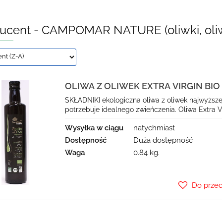
ucent - CAMPOMAR NATURE (oliwki, oliw
OLIWA Z OLIWEK EXTRA VIRGIN BIO 
CAMPOMAR NATURE
SKŁADNIKI ekologiczna oliwa z oliwek najwyższej
potrzebuje idealnego zwieńczenia. Oliwa Extra 
Wysyłka w ciągu
natychmiast
Dostępność
Duża dostępność
Waga
0.84 kg.
Do prze