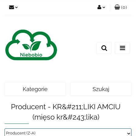
(
0
)
Zaloguj się
Zarejestruj się
Dodaj zgłoszenie
Kategorie
Szukaj
Producent - KR&#211;LIKI AMCIU
(mięso kr&#243;lika)