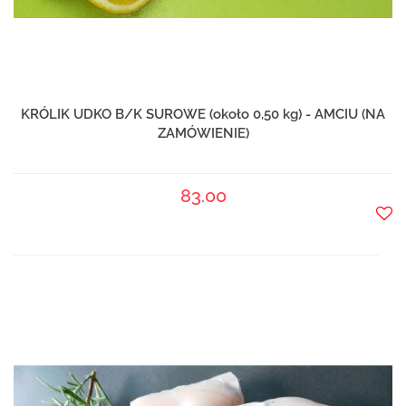
KRÓLIK UDKO B/K SUROWE (około 0,50 kg) - AMCIU (NA
ZAMÓWIENIE)
83.00
Do
prze