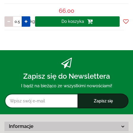
66.00
kg
Do koszyka
Do
prze
Zapisz się do Newslettera
I bądź na bieżąco ze wszystkimi nowościami!
Informacje