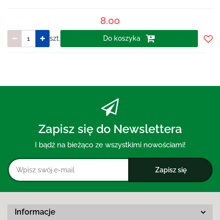
8.00
szt.
Do koszyka
Do
prze
Zapisz się do Newslettera
I bądź na bieżąco ze wszystkimi nowościami!
Informacje