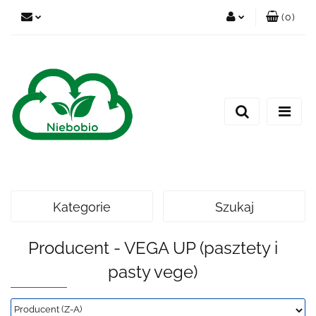
(
0
)
Zaloguj się
Zarejestruj się
Dodaj zgłoszenie
Kategorie
Szukaj
Producent - VEGA UP (pasztety i
pasty vege)