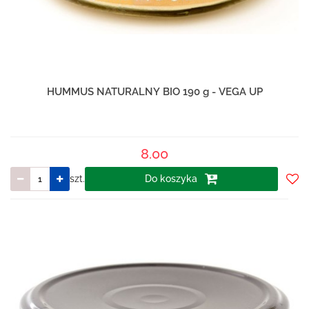
HUMMUS NATURALNY BIO 190 g - VEGA UP
8.00
szt.
Do koszyka
Do
prze