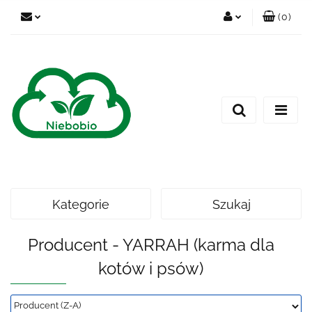
(
0
)
Zaloguj się
Zarejestruj się
Dodaj zgłoszenie
Kategorie
Szukaj
Producent - YARRAH (karma dla
kotów i psów)