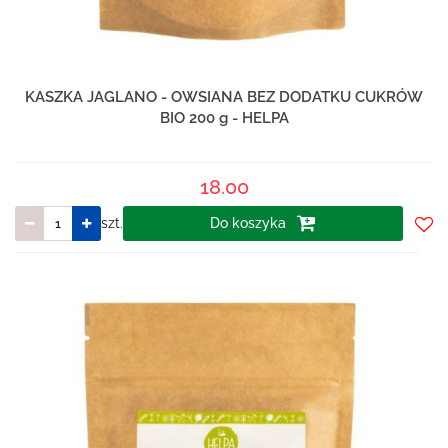
KASZKA JAGLANO - OWSIANA BEZ DODATKU CUKRÓW
BIO 200 g - HELPA
18.00
szt.
Do koszyka
Do
prze