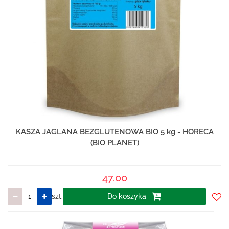
KASZA JAGLANA BEZGLUTENOWA BIO 5 kg - HORECA
(BIO PLANET)
47.00
szt.
Do koszyka
Do
prze