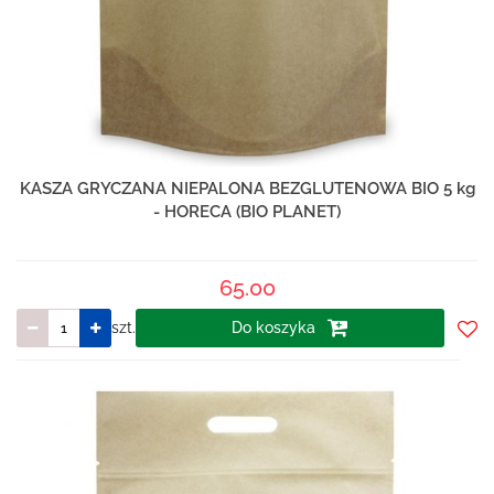
KASZA GRYCZANA NIEPALONA BEZGLUTENOWA BIO 5 kg
- HORECA (BIO PLANET)
65.00
szt.
Do koszyka
Do
prze