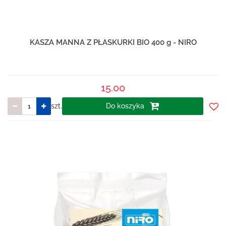
KASZA MANNA Z PŁASKURKI BIO 400 g - NIRO
15.00
szt.
Do koszyka
Do
prze