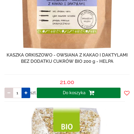
KASZKA ORKISZOWO - OWSIANA Z KAKAO I DAKTYLAMI
BEZ DODATKU CUKRÓW BIO 200 g - HELPA
21.00
szt.
Do koszyka
Do
prze