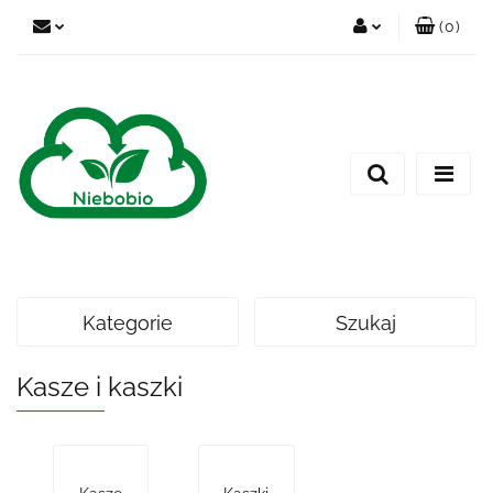
(
0
)
Zaloguj się
Zarejestruj się
Dodaj zgłoszenie
Kategorie
Szukaj
Kasze i kaszki