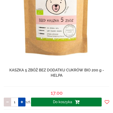
KASZKA 5 ZBÓŻ BEZ DODATKU CUKRÓW BIO 200 g -
HELPA
17.00
szt.
Do koszyka
Do
prze