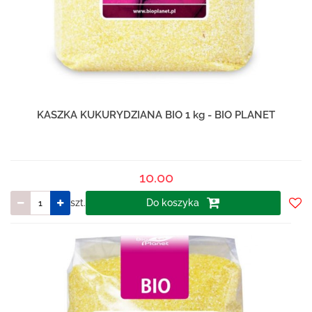
KASZKA KUKURYDZIANA BIO 1 kg - BIO PLANET
10.00
szt.
Do koszyka
Do
prze