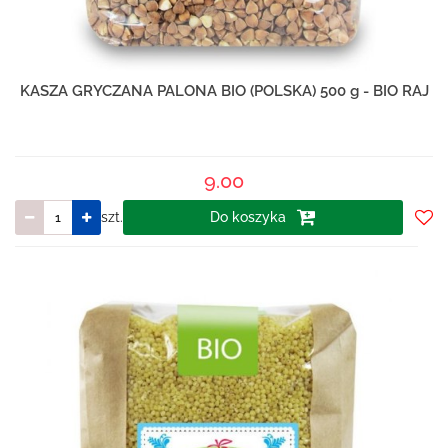
KASZA GRYCZANA PALONA BIO (POLSKA) 500 g - BIO RAJ
9.00
szt.
Do koszyka
Do
prze