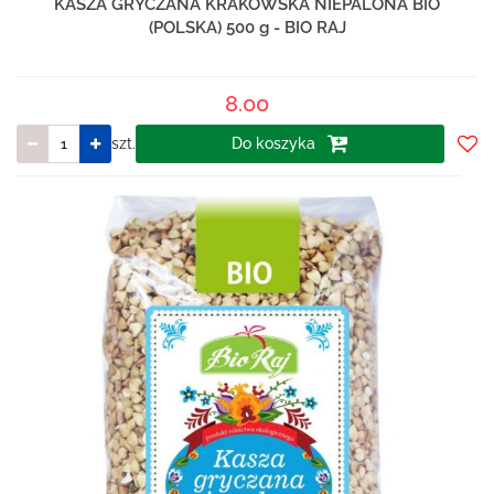
KASZA GRYCZANA KRAKOWSKA NIEPALONA BIO
(POLSKA) 500 g - BIO RAJ
8.00
szt.
Do koszyka
Do
prze