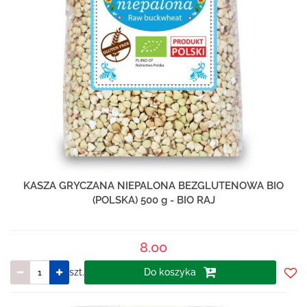
KASZA GRYCZANA NIEPALONA BEZGLUTENOWA BIO
(POLSKA) 500 g - BIO RAJ
8.00
szt.
Do koszyka
Do
prze