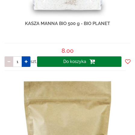
KASZA MANNA BIO 500 g - BIO PLANET
8.00
szt.
Do koszyka
Do
prze