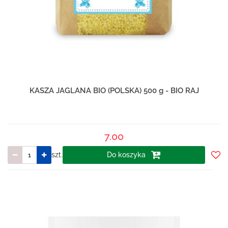
KASZA JAGLANA BIO (POLSKA) 500 g - BIO RAJ
7.00
szt.
Do koszyka
Do
prze