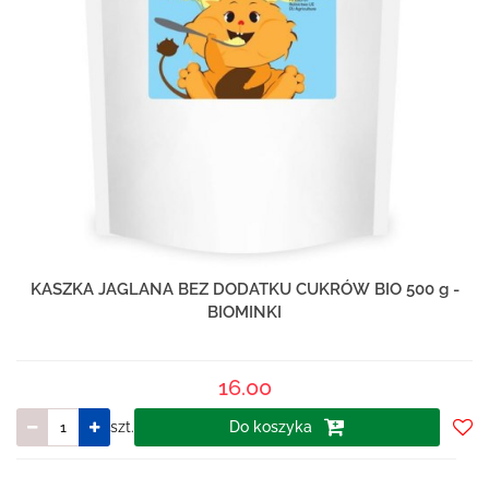
KASZKA JAGLANA BEZ DODATKU CUKRÓW BIO 500 g -
BIOMINKI
16.00
szt.
Do koszyka
Do
prze