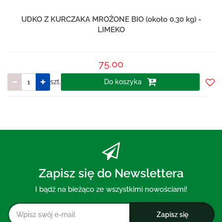
UDKO Z KURCZAKA MROŻONE BIO (około 0,30 kg) -
LIMEKO
75.00
szt.
Do koszyka
Do
prze
Zapisz się do Newslettera
I bądź na bieżąco ze wszystkimi nowościami!