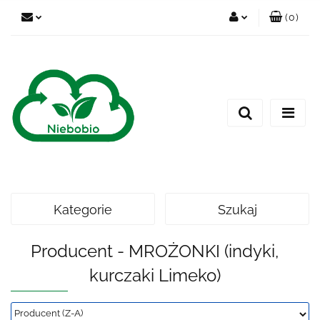
(
0
)
Zaloguj się
Zarejestruj się
Dodaj zgłoszenie
Kategorie
Szukaj
Producent - MROŻONKI (indyki,
kurczaki Limeko)