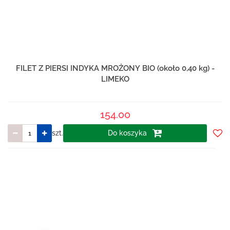
FILET Z PIERSI INDYKA MROŻONY BIO (około 0,40 kg) -
LIMEKO
154.00
szt.
Do koszyka
Do
prze