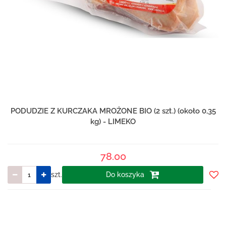
PODUDZIE Z KURCZAKA MROŻONE BIO (2 szt.) (około 0,35
kg) - LIMEKO
78.00
szt.
Do koszyka
Do
prze