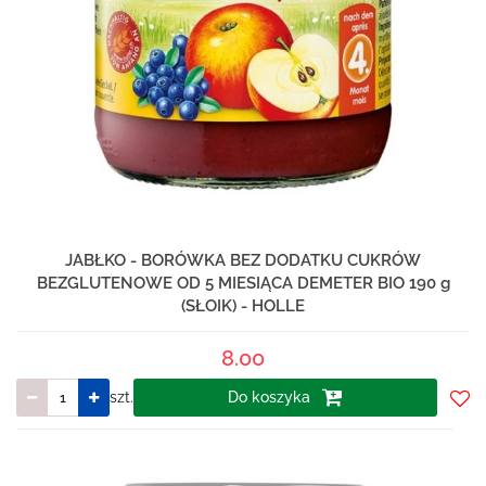
JABŁKO - BORÓWKA BEZ DODATKU CUKRÓW
BEZGLUTENOWE OD 5 MIESIĄCA DEMETER BIO 190 g
(SŁOIK) - HOLLE
8.00
szt.
Do koszyka
Do
prze