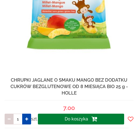
CHRUPKI JAGLANE O SMAKU MANGO BEZ DODATKU
CUKRÓW BEZGLUTENOWE OD 8 MIESIĄCA BIO 25 g -
HOLLE
7.00
szt.
Do koszyka
Do
prze