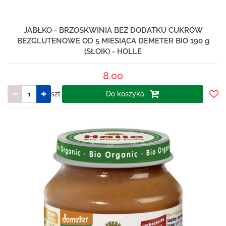
JABŁKO - BRZOSKWINIA BEZ DODATKU CUKRÓW
BEZGLUTENOWE OD 5 MIESIĄCA DEMETER BIO 190 g
(SŁOIK) - HOLLE
8.00
szt.
Do koszyka
Do
prze