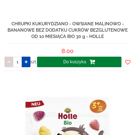
CHRUPKI KUKURYDZIANO - OWSIANE MALINOWO -
BANANOWE BEZ DODATKU CUKRÓW BEZGLUTENOWE
OD 10 MIESIĄCA BIO 30 g - HOLLE
8.00
szt.
Do koszyka
Do
prze