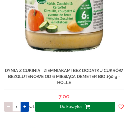
DYNIA Z CUKINIĄ I ZIEMNIAKAMI BEZ DODATKU CUKRÓW
BEZGLUTENOWE OD 6 MIESIĄCA DEMETER BIO 190 g -
HOLLE
7.00
szt.
Do koszyka
Do
prze