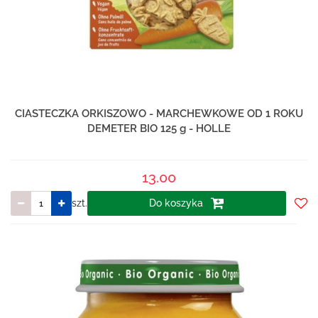
CIASTECZKA ORKISZOWO - MARCHEWKOWE OD 1 ROKU
DEMETER BIO 125 g - HOLLE
13.00
szt.
Do koszyka
Do
prze