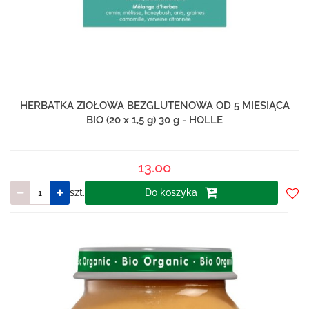
HERBATKA ZIOŁOWA BEZGLUTENOWA OD 5 MIESIĄCA
BIO (20 x 1,5 g) 30 g - HOLLE
13.00
szt.
Do koszyka
Do
prze