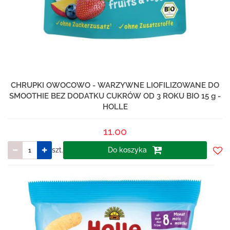
CHRUPKI OWOCOWO - WARZYWNE LIOFILIZOWANE DO
SMOOTHIE BEZ DODATKU CUKRÓW OD 3 ROKU BIO 15 g -
HOLLE
11.00
szt.
Do koszyka
Do
prze