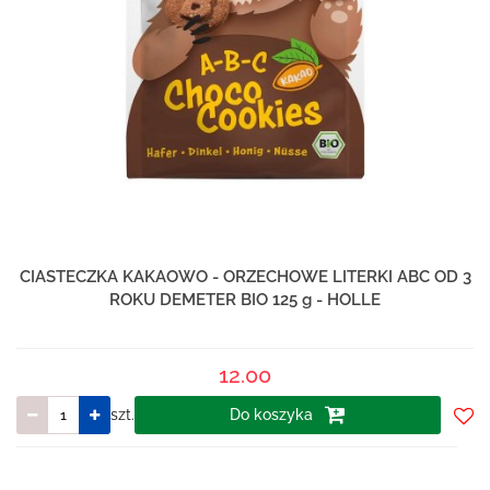
CIASTECZKA KAKAOWO - ORZECHOWE LITERKI ABC OD 3
ROKU DEMETER BIO 125 g - HOLLE
12.00
szt.
Do koszyka
Do
prze