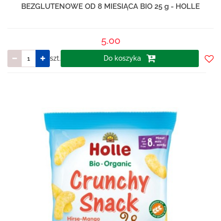
BEZGLUTENOWE OD 8 MIESIĄCA BIO 25 g - HOLLE
5.00
szt.
Do koszyka
Do
prze