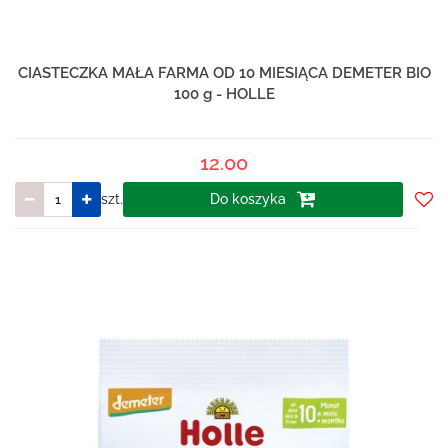
CIASTECZKA MAŁA FARMA OD 10 MIESIĄCA DEMETER BIO
100 g - HOLLE
12.00
szt.
Do koszyka
Do
prze