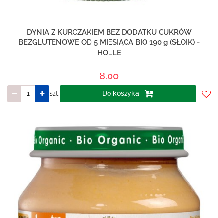
DYNIA Z KURCZAKIEM BEZ DODATKU CUKRÓW
BEZGLUTENOWE OD 5 MIESIĄCA BIO 190 g (SŁOIK) -
HOLLE
8.00
szt.
Do koszyka
Do
prze