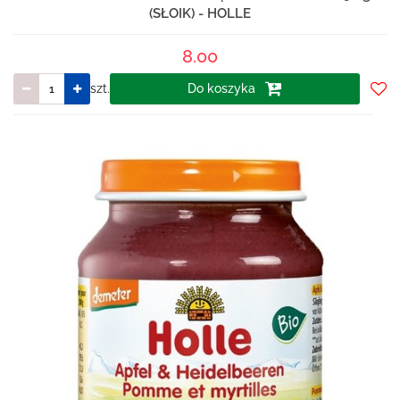
(SŁOIK) - HOLLE
8.00
szt.
Do koszyka
Do
prze