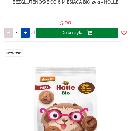
BEZGLUTENOWE OD 8 MIESIĄCA BIO 25 g - HOLLE
5.00
szt.
Do koszyka
Do
prze
NOWOŚĆ