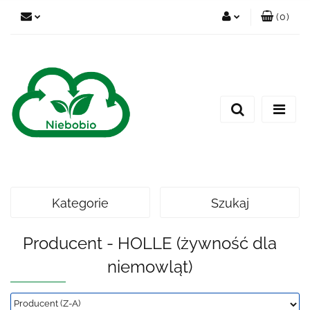
(
0
)
Zaloguj się
Zarejestruj się
Dodaj zgłoszenie
Kategorie
Szukaj
Producent - HOLLE (żywność dla
niemowląt)