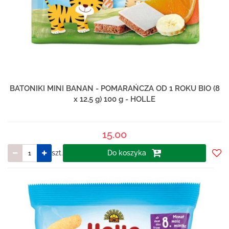
BATONIKI MINI BANAN - POMARAŃCZA OD 1 ROKU BIO (8
x 12,5 g) 100 g - HOLLE
15.00
szt.
Do koszyka
Do
prze