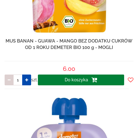
MUS BANAN - GUAWA - MANGO BEZ DODATKU CUKRÓW
OD 1 ROKU DEMETER BIO 100 g - MOGLI
6.00
szt.
Do koszyka
Do
prze