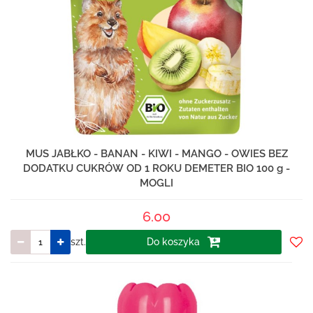
MUS JABŁKO - BANAN - KIWI - MANGO - OWIES BEZ
DODATKU CUKRÓW OD 1 ROKU DEMETER BIO 100 g -
MOGLI
6.00
szt.
Do koszyka
Do
prze