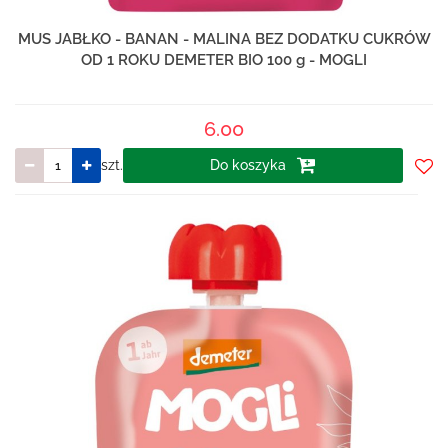
MUS JABŁKO - BANAN - MALINA BEZ DODATKU CUKRÓW
OD 1 ROKU DEMETER BIO 100 g - MOGLI
6.00
szt.
Do koszyka
Do
prze