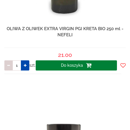
OLIWA Z OLIWEK EXTRA VIRGIN PGI KRETA BIO 250 ml -
NEFELI
21.00
szt.
Do koszyka
Do
prze