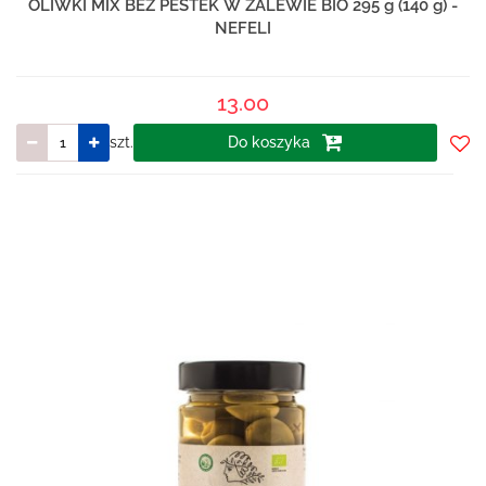
OLIWKI MIX BEZ PESTEK W ZALEWIE BIO 295 g (140 g) -
NEFELI
13.00
szt.
Do koszyka
Do
prze