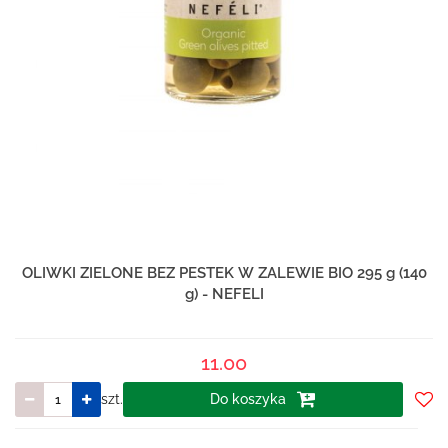
OLIWKI ZIELONE BEZ PESTEK W ZALEWIE BIO 295 g (140
g) - NEFELI
11.00
szt.
Do koszyka
Do
prze