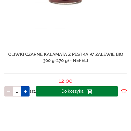
OLIWKI CZARNE KALAMATA Z PESTKĄ W ZALEWIE BIO
300 g (170 g) - NEFELI
12.00
szt.
Do koszyka
Do
prze