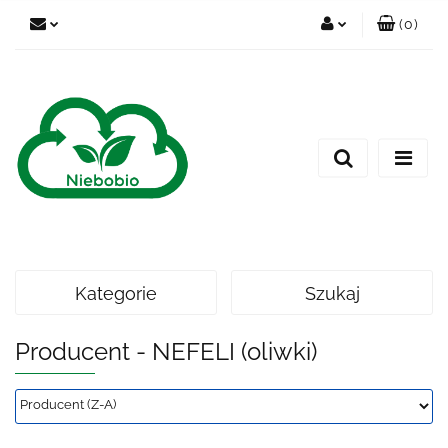
(
0
)
Zaloguj się
Zarejestruj się
Dodaj zgłoszenie
Kategorie
Szukaj
Producent - NEFELI (oliwki)