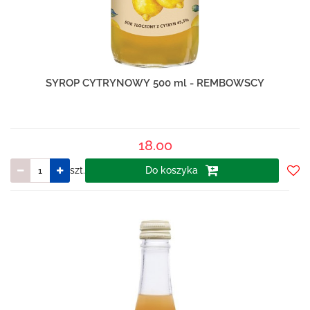
SYROP CYTRYNOWY 500 ml - REMBOWSCY
18.00
szt.
Do koszyka
Do
prze