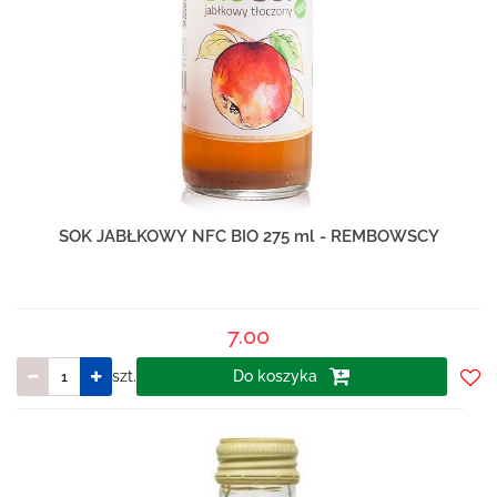
SOK JABŁKOWY NFC BIO 275 ml - REMBOWSCY
7.00
szt.
Do koszyka
Do
prze