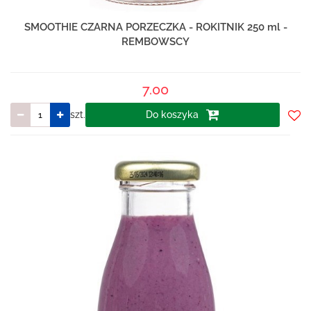
SMOOTHIE CZARNA PORZECZKA - ROKITNIK 250 ml -
REMBOWSCY
7.00
szt.
Do koszyka
Do
prze