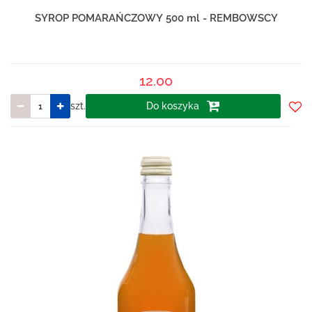
SYROP POMARAŃCZOWY 500 ml - REMBOWSCY
12.00
szt.
Do koszyka
Do
prze