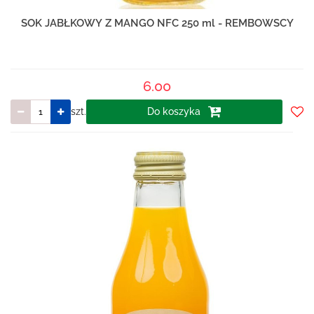
SOK JABŁKOWY Z MANGO NFC 250 ml - REMBOWSCY
6.00
szt.
Do koszyka
Do
prze