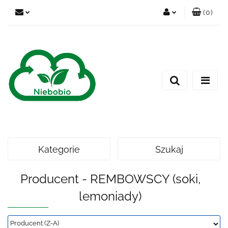
(
0
)
Zaloguj się
Zarejestruj się
Dodaj zgłoszenie
Kategorie
Szukaj
Producent - REMBOWSCY (soki,
lemoniady)