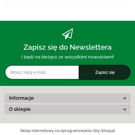
prze
Zapisz się do Newslettera
I bądź na bieżąco ze wszystkimi nowościami!
Informacje
O sklepie
Sklep internetowy na oprogramowaniu Sky-Shop.pl