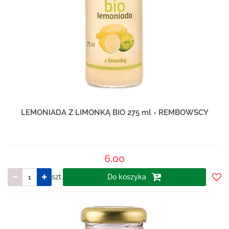
LEMONIADA Z LIMONKĄ BIO 275 ml - REMBOWSCY
6.00
szt.
Do koszyka
Do
prze