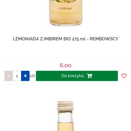
LEMONIADA Z IMBIREM BIO 275 ml - REMBOWSCY
6.00
szt.
Do koszyka
Do
prze