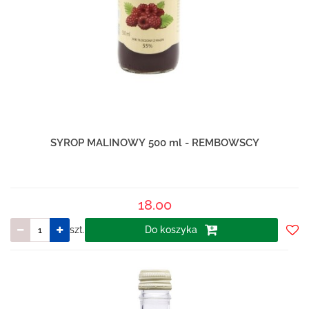
SYROP MALINOWY 500 ml - REMBOWSCY
18.00
szt.
Do koszyka
Do
prze