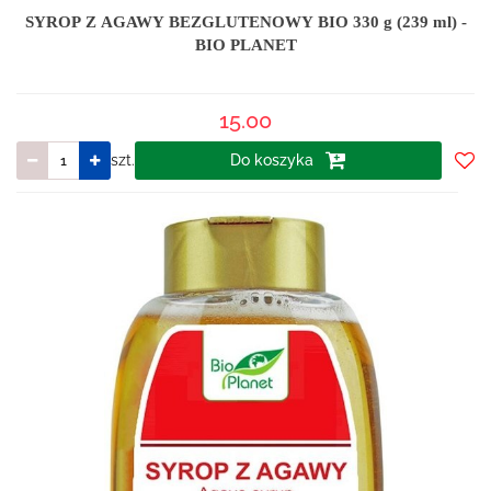
SYROP Z AGAWY BEZGLUTENOWY BIO 330 g (239 ml) -
BIO PLANET
15.00
szt.
Do koszyka
Do
prze