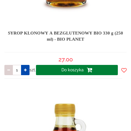
SYROP KLONOWY A BEZGLUTENOWY BIO 330 g (250
ml) - BIO PLANET
27.00
szt.
Do koszyka
Do
prze