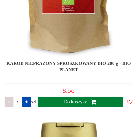
KAROB NIEPRAŻONY SPROSZKOWANY BIO 200 g - BIO
PLANET
8.00
szt.
Do koszyka
Do
prze