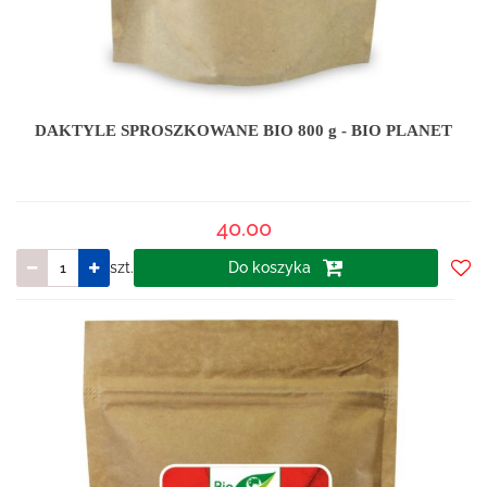
DAKTYLE SPROSZKOWANE BIO 800 g - BIO PLANET
40.00
szt.
Do koszyka
Do
prze