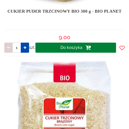
CUKIER PUDER TRZCINOWY BIO 300 g - BIO PLANET
9.00
szt.
Do koszyka
Do
prze