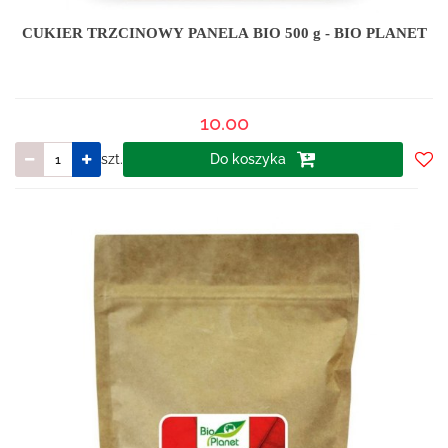
CUKIER TRZCINOWY PANELA BIO 500 g - BIO PLANET
10.00
szt.
Do koszyka
Do
prze