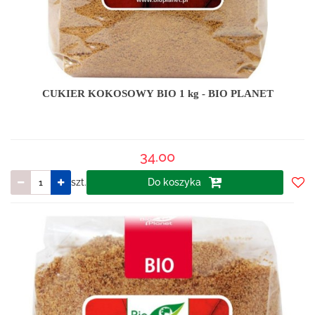
CUKIER KOKOSOWY BIO 1 kg - BIO PLANET
34.00
szt.
Do koszyka
Do
prze