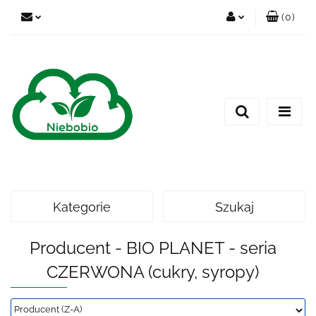
(
0
)
Zaloguj się
Zarejestruj się
Dodaj zgłoszenie
Kategorie
Szukaj
Producent - BIO PLANET - seria
CZERWONA (cukry, syropy)