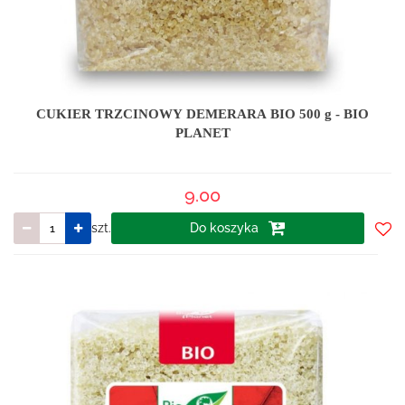
CUKIER TRZCINOWY DEMERARA BIO 500 g - BIO
PLANET
9.00
szt.
Do koszyka
Do
prze