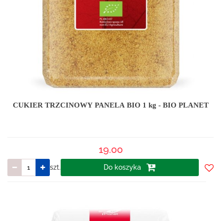
CUKIER TRZCINOWY PANELA BIO 1 kg - BIO PLANET
19.00
szt.
Do koszyka
Do
prze