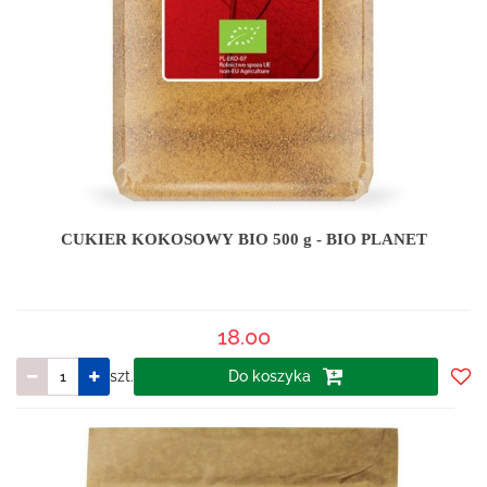
CUKIER KOKOSOWY BIO 500 g - BIO PLANET
18.00
szt.
Do koszyka
Do
prze