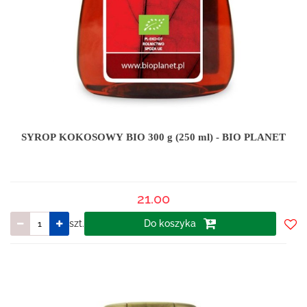
SYROP KOKOSOWY BIO 300 g (250 ml) - BIO PLANET
21.00
szt.
Do koszyka
Do
prze