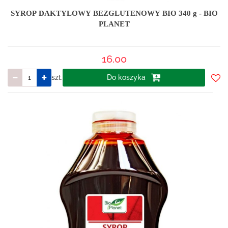
SYROP DAKTYLOWY BEZGLUTENOWY BIO 340 g - BIO
PLANET
16.00
szt.
Do koszyka
Do
prze