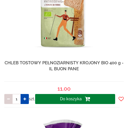
CHLEB TOSTOWY PEŁNOZIARNISTY KROJONY BIO 400 g -
IL BUON PANE
11.00
szt.
Do koszyka
Do
prze