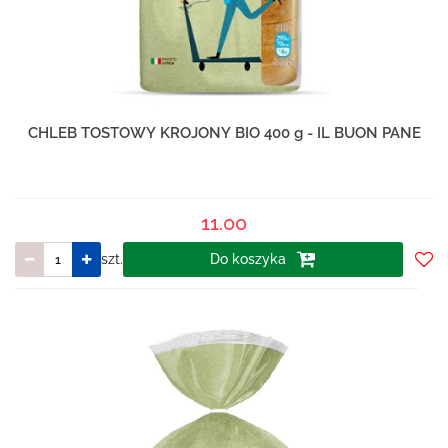
CHLEB TOSTOWY KROJONY BIO 400 g - IL BUON PANE
11.00
szt.
Do koszyka
Do
prze