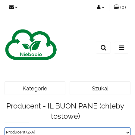
(
0
)
Zaloguj się
Zarejestruj się
Dodaj zgłoszenie
Kategorie
Szukaj
Producent - IL BUON PANE (chleby
tostowe)