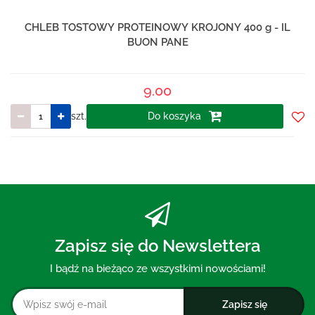
CHLEB TOSTOWY PROTEINOWY KROJONY 400 g - IL
BUON PANE
9.00
szt.
Do koszyka
Do
prze
Zapisz się do Newslettera
I bądź na bieżąco ze wszystkimi nowościami!