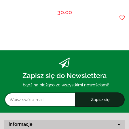
30.00
Do
prze
Zapisz się do Newslettera
I bądź na bieżąco ze wszystkimi nowościami!
Informacje