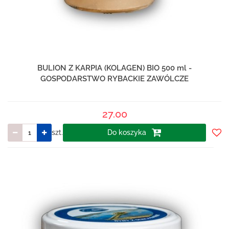
BULION Z KARPIA (KOLAGEN) BIO 500 ml -
GOSPODARSTWO RYBACKIE ZAWÓLCZE
27.00
szt.
Do koszyka
Do
prze