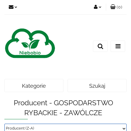
(
0
)
Zaloguj się
Zarejestruj się
Dodaj zgłoszenie
Kategorie
Szukaj
Producent - GOSPODARSTWO
RYBACKIE - ZAWÓLCZE