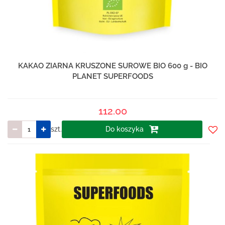
KAKAO ZIARNA KRUSZONE SUROWE BIO 600 g - BIO
PLANET SUPERFOODS
112.00
szt.
Do koszyka
Do
prze