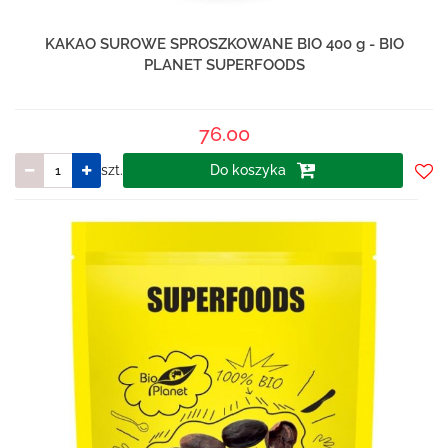
KAKAO SUROWE SPROSZKOWANE BIO 400 g - BIO
PLANET SUPERFOODS
76.00
szt.
Do koszyka
Do
prze