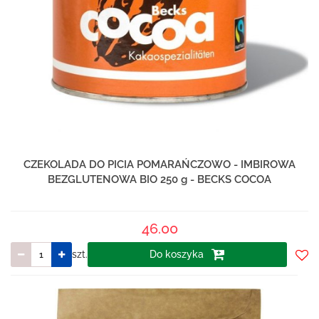
CZEKOLADA DO PICIA POMARAŃCZOWO - IMBIROWA
BEZGLUTENOWA BIO 250 g - BECKS COCOA
46.00
szt.
Do koszyka
Do
prze