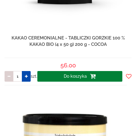
KAKAO CEREMONIALNE - TABLICZKI GORZKIE 100 %
KAKAO BIO (4 x 50 g) 200 g - COCOA
56.00
szt.
Do koszyka
Do
prze