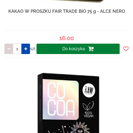
KAKAO W PROSZKU FAIR TRADE BIO 75 g - ALCE NERO
16.00
szt.
Do koszyka
Do
prze