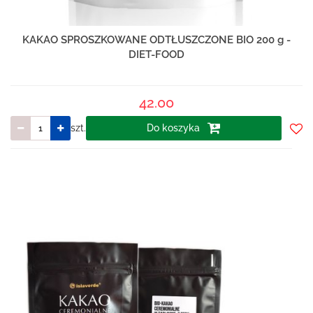
KAKAO SPROSZKOWANE ODTŁUSZCZONE BIO 200 g -
DIET-FOOD
42.00
szt.
Do koszyka
Do
prze