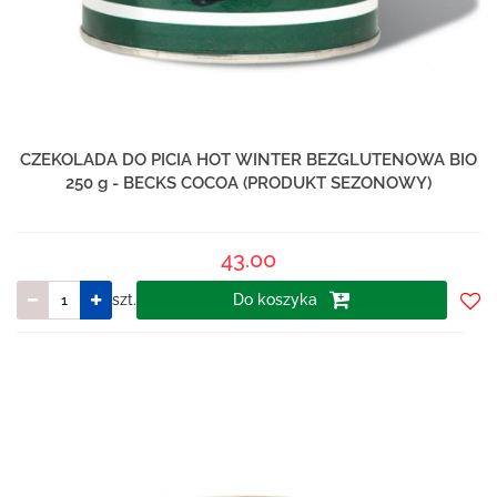
CZEKOLADA DO PICIA HOT WINTER BEZGLUTENOWA BIO
250 g - BECKS COCOA (PRODUKT SEZONOWY)
43.00
szt.
Do koszyka
Do
prze