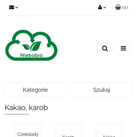
(
0
)
Zaloguj się
Zarejestruj się
Dodaj zgłoszenie
Kategorie
Szukaj
Kakao, karob
Czekolady