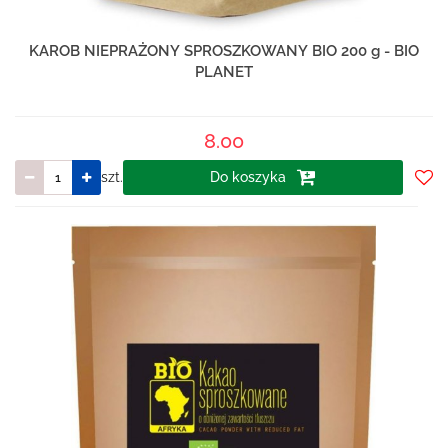
KAROB NIEPRAŻONY SPROSZKOWANY BIO 200 g - BIO
PLANET
8.00
szt.
Do koszyka
Do
prze