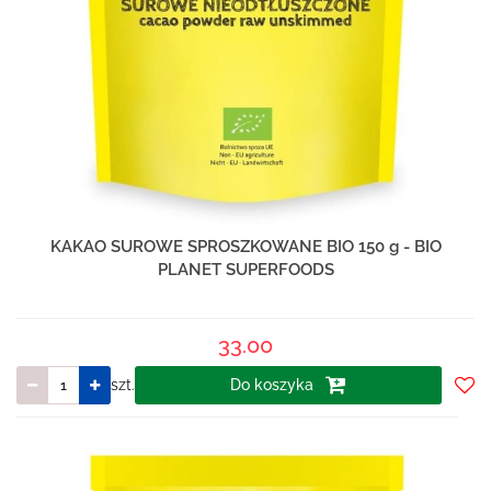
KAKAO SUROWE SPROSZKOWANE BIO 150 g - BIO
PLANET SUPERFOODS
33.00
szt.
Do koszyka
Do
prze