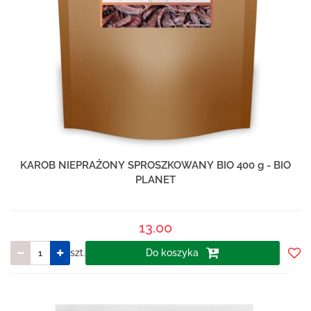
KAROB NIEPRAŻONY SPROSZKOWANY BIO 400 g - BIO
PLANET
13.00
szt.
Do koszyka
Do
prze