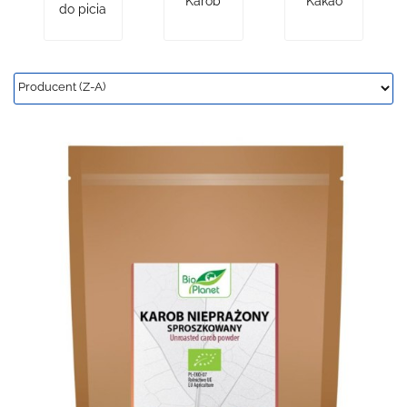
Karob
Kakao
do picia