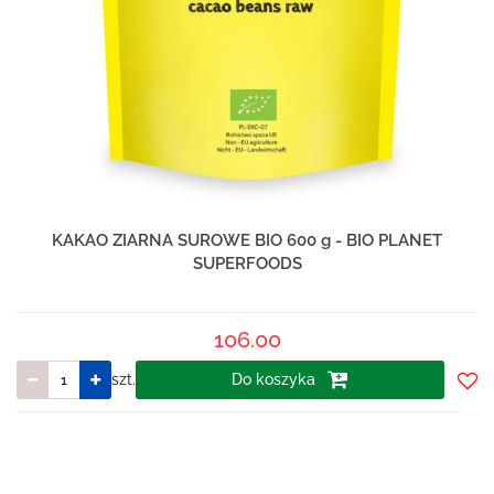
KAKAO ZIARNA SUROWE BIO 600 g - BIO PLANET
SUPERFOODS
106.00
szt.
Do koszyka
Do
prze