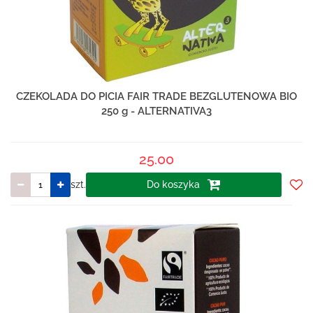
CZEKOLADA DO PICIA FAIR TRADE BEZGLUTENOWA BIO
250 g - ALTERNATIVA3
25.00
szt.
Do koszyka
Do
prze