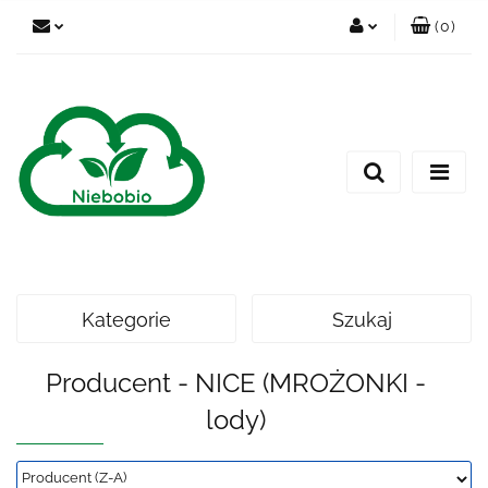
(
0
)
Zaloguj się
Zarejestruj się
Dodaj zgłoszenie
Kategorie
Szukaj
Producent - NICE (MROŻONKI -
lody)