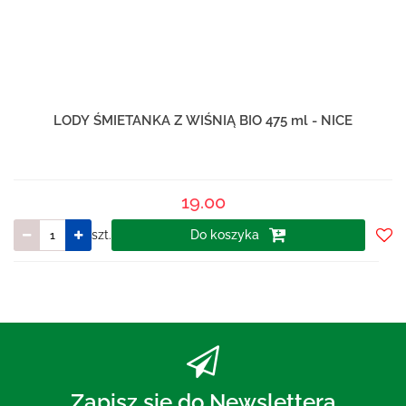
LODY ŚMIETANKA Z WIŚNIĄ BIO 475 ml - NICE
19.00
szt.
Do koszyka
Do
prze
Zapisz się do Newslettera