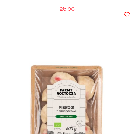
26.00
Do
prze