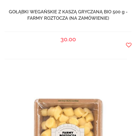
GOŁĄBKI WEGAŃSKIE Z KASZĄ GRYCZANĄ BIO 500 g -
FARMY ROZTOCZA (NA ZAMÓWIENIE)
30.00
Do
prze