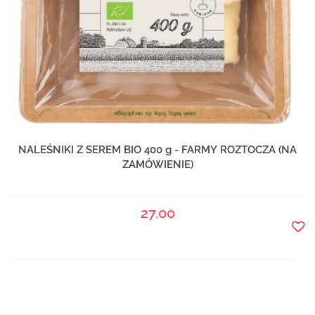
NALEŚNIKI Z SEREM BIO 400 g - FARMY ROZTOCZA (NA
ZAMÓWIENIE)
27.00
Do
prze