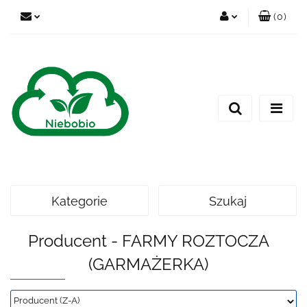
(
0
)
Zaloguj się
Zarejestruj się
Dodaj zgłoszenie
Kategorie
Szukaj
Producent - FARMY ROZTOCZA
(GARMAŻERKA)