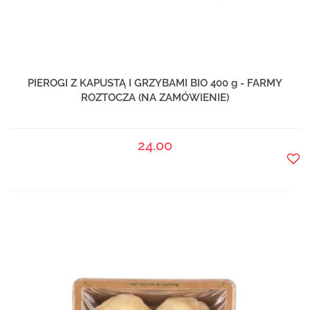
PIEROGI Z KAPUSTĄ I GRZYBAMI BIO 400 g - FARMY
ROZTOCZA (NA ZAMÓWIENIE)
24.00
Do
prze