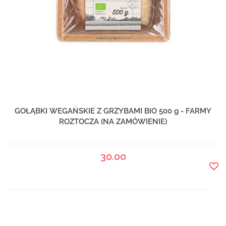
GOŁĄBKI WEGAŃSKIE Z GRZYBAMI BIO 500 g - FARMY
ROZTOCZA (NA ZAMÓWIENIE)
30.00
Do
prze