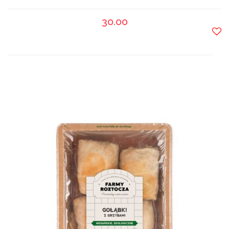
30.00
Do
prze