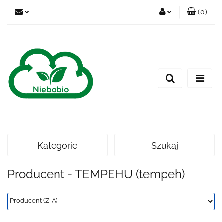
(
0
)
Zaloguj się
Zarejestruj się
Dodaj zgłoszenie
Kategorie
Szukaj
Producent - TEMPEHU (tempeh)