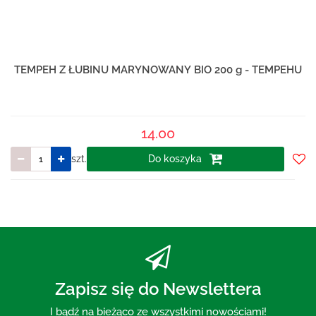
TEMPEH Z ŁUBINU MARYNOWANY BIO 200 g - TEMPEHU
14.00
szt.
Do koszyka
Do
prze
Zapisz się do Newslettera
I bądź na bieżąco ze wszystkimi nowościami!