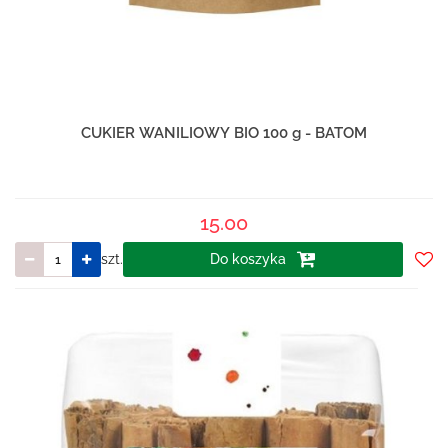
CUKIER WANILIOWY BIO 100 g - BATOM
15.00
szt.
Do koszyka
Do
prze