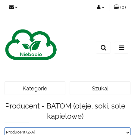
(
0
)
Zaloguj się
Zarejestruj się
Dodaj zgłoszenie
Kategorie
Szukaj
Producent - BATOM (oleje, soki, sole
kąpielowe)