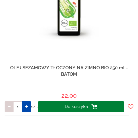
OLEJ SEZAMOWY TŁOCZONY NA ZIMNO BIO 250 ml -
BATOM
22.00
szt.
Do koszyka
Do
prze