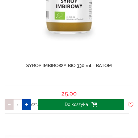
SYROP IMBIROWY BIO 330 ml - BATOM
25.00
szt.
Do koszyka
Do
prze