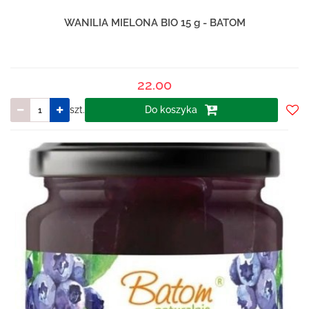
WANILIA MIELONA BIO 15 g - BATOM
22.00
szt.
Do koszyka
Do
prze