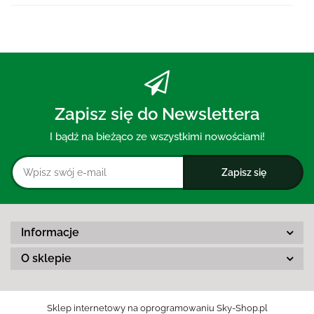
prze
Zapisz się do Newslettera
I bądź na bieżąco ze wszystkimi nowościami!
Informacje
O sklepie
Sklep internetowy na oprogramowaniu Sky-Shop.pl