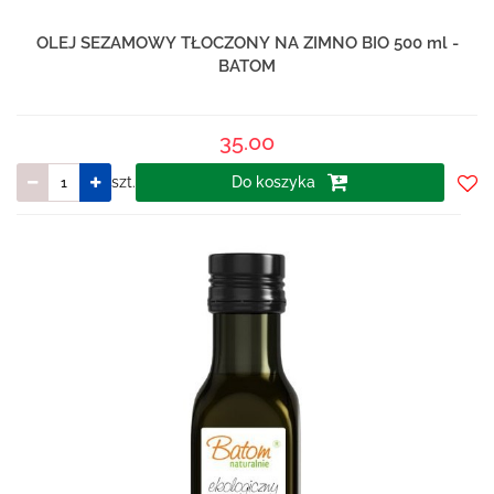
OLEJ SEZAMOWY TŁOCZONY NA ZIMNO BIO 500 ml -
BATOM
35.00
szt.
Do koszyka
Do
prze