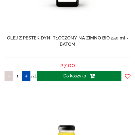
OLEJ Z PESTEK DYNI TŁOCZONY NA ZIMNO BIO 250 ml -
BATOM
27.00
szt.
Do koszyka
Do
prze