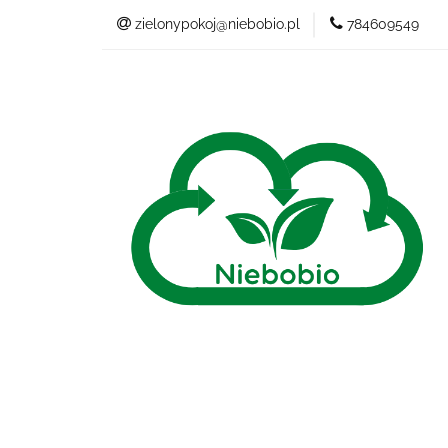
zielonypokoj@niebobio.pl
784609549
NIEBANALNY
Wszystkie kategorie
NIEB