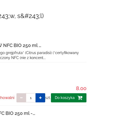
43;w, s&#243;l)
FC BIO 250 ml -
grejpfruta* (Citrus paradisi) (*certyfikowany
czony NFC (nie z koncent...
8.00
chowalni
szt.
Do koszyka
BIO 250 ml -