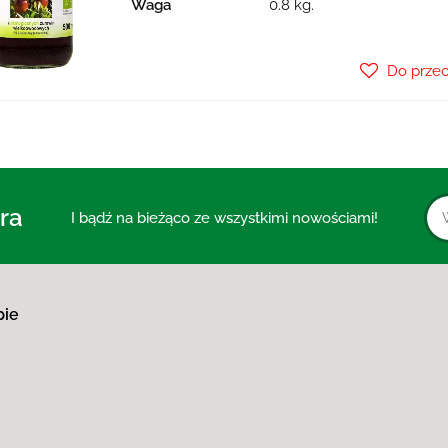
Waga
0.8 kg.
Do prze
ra
I bądź na bieżąco ze wszystkimi nowościami!
pie