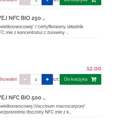
 NFC BIO 250 ml
ielkoowocowej* (*certyfikowany składnik
 (nie z koncentratu) z żurawiny ...
12.00
chowalni
szt.
Do koszyka
 NFC BIO 500 ml
 wielkoowocowej (Vaccinum macrocarpon)*
ezpośrednio tłoczony NFC (nie z k...