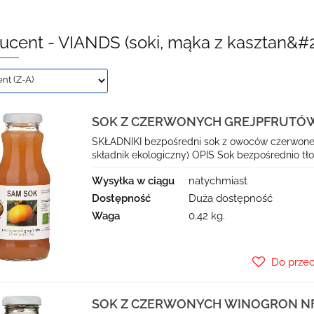
ucent - VIANDS (soki, mąka z kasztan&#2
SOK Z CZERWONYCH GREJPFRUTÓW N
VIANDS (SAM SOK)
SKŁADNIKI bezpośredni sok z owoców czerwonego 
składnik ekologiczny) OPIS Sok bezpośrednio tło
Wysyłka w ciągu
natychmiast
Dostępność
Duża dostępność
Waga
0.42 kg.
Do prze
SOK Z CZERWONYCH WINOGRON NFC 