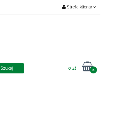
Strefa klienta
Zaloguj się
OSTAWY
Zarejestruj się
Dodaj zgłoszenie
0 zł
0
IA I DOSTAWY