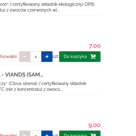
on* (*certyfikowany składnik ekologiczny) OPIS
tu) z owoców czerwonych wi...
7.00
chowalni
szt.
Do koszyka
 - VIANDS (SAM
 (Citrus sinensi) (*certyfikowany składnik
 (nie z koncentratu) z owocó...
9.00
chowalni
szt.
Do koszyka