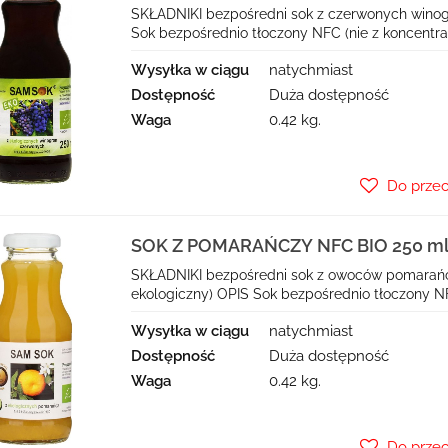
VIANDS (SAM SOK)
SKŁADNIKI bezpośredni sok z czerwonych winogr
Sok bezpośrednio tłoczony NFC (nie z koncentra
Wysyłka w ciągu
natychmiast
Dostępność
Duża dostępność
Waga
0.42 kg.
Do prze
SOK Z POMARAŃCZY NFC BIO 250 ml
SOK)
SKŁADNIKI bezpośredni sok z owoców pomarańczy*
ekologiczny) OPIS Sok bezpośrednio tłoczony NFC
Wysyłka w ciągu
natychmiast
Dostępność
Duża dostępność
Waga
0.42 kg.
Do prze