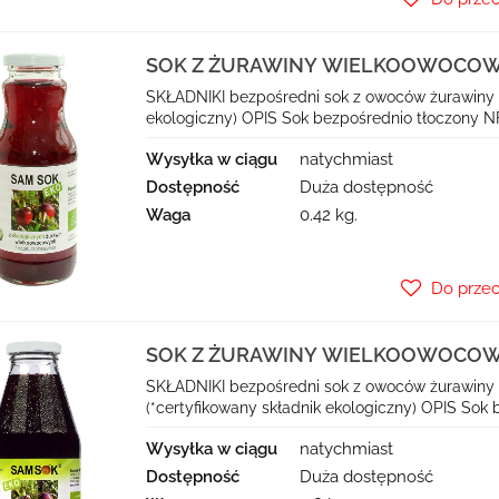
SOK Z ŻURAWINY WIELKOOWOCOWEJ
- VIANDS (SAM SOK)
SKŁADNIKI bezpośredni sok z owoców żurawiny w
ekologiczny) OPIS Sok bezpośrednio tłoczony NFC
Wysyłka w ciągu
natychmiast
Dostępność
Duża dostępność
Waga
0.42 kg.
Do prze
SOK Z ŻURAWINY WIELKOOWOCOWEJ
- VIANDS (SAM SOK)
SKŁADNIKI bezpośredni sok z owoców żurawiny
(*certyfikowany składnik ekologiczny) OPIS Sok b
Wysyłka w ciągu
natychmiast
Dostępność
Duża dostępność