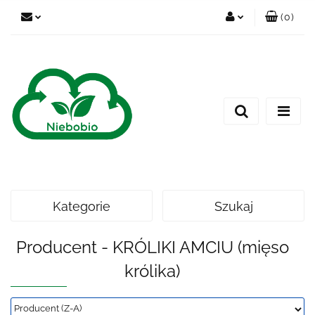
(
0
)
Zaloguj się
Zarejestruj się
Dodaj zgłoszenie
Kategorie
Szukaj
Producent - KRÓLIKI AMCIU (mięso
królika)