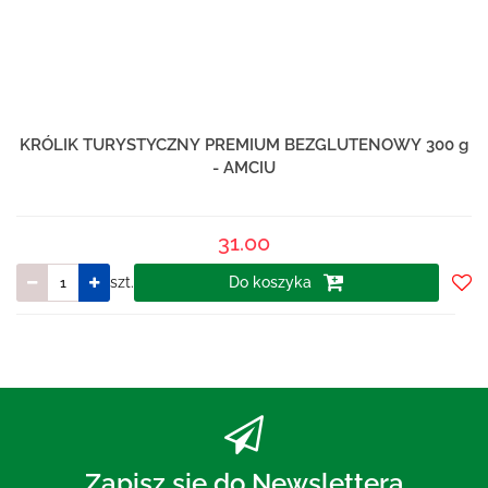
KRÓLIK TURYSTYCZNY PREMIUM BEZGLUTENOWY 300 g
- AMCIU
31.00
szt.
Do koszyka
Do
prze
Zapisz się do Newslettera