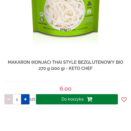
MAKARON (KONJAC) THAI STYLE BEZGLUTENOWY BIO
270 g (200 g) - KETO CHEF
6.00
szt.
Do koszyka
Do
prze