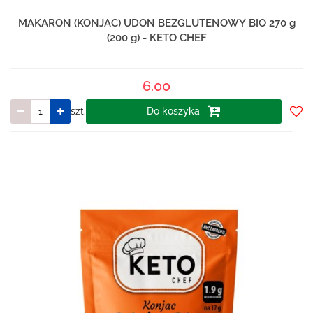
MAKARON (KONJAC) UDON BEZGLUTENOWY BIO 270 g
(200 g) - KETO CHEF
6.00
szt.
Do koszyka
Do
prze