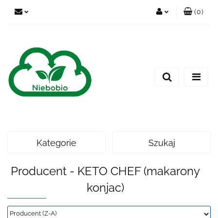
(
0
)
Zaloguj się
Zarejestruj się
Dodaj zgłoszenie
Kategorie
Szukaj
Producent - KETO CHEF (makarony
konjac)