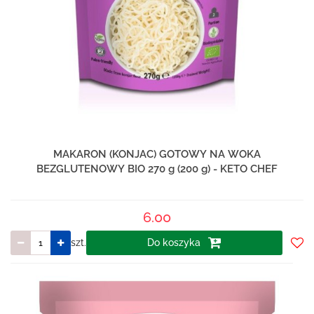
MAKARON (KONJAC) GOTOWY NA WOKA
BEZGLUTENOWY BIO 270 g (200 g) - KETO CHEF
6.00
szt.
Do koszyka
Do
prze