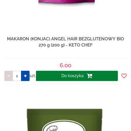
MAKARON (KONJAC) ANGEL HAIR BEZGLUTENOWY BIO
270 g (200 g) - KETO CHEF
6.00
szt.
Do koszyka
Do
prze