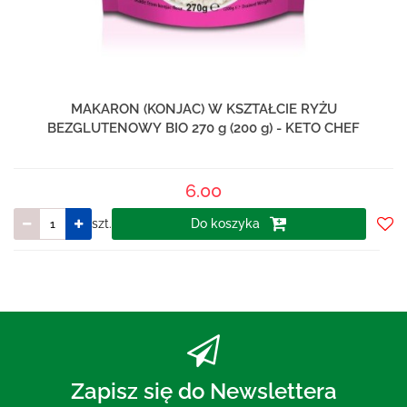
MAKARON (KONJAC) W KSZTAŁCIE RYŻU
BEZGLUTENOWY BIO 270 g (200 g) - KETO CHEF
6.00
szt.
Do koszyka
Do
prze
Zapisz się do Newslettera