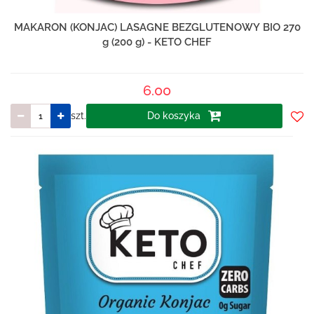
MAKARON (KONJAC) LASAGNE BEZGLUTENOWY BIO 270
g (200 g) - KETO CHEF
6.00
szt.
Do koszyka
Do
prze