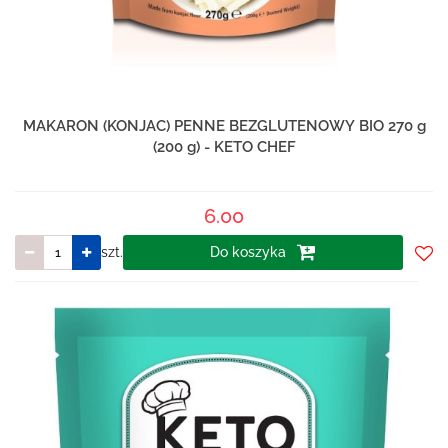
MAKARON (KONJAC) PENNE BEZGLUTENOWY BIO 270 g
(200 g) - KETO CHEF
6.00
szt.
Do koszyka
Do
prze