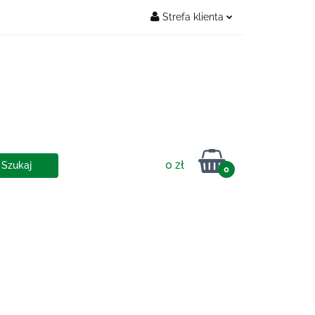
Strefa klienta
Zaloguj się
OSTAWY
Zarejestruj się
Dodaj zgłoszenie
0 zł
0
IA I DOSTAWY