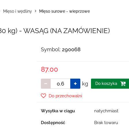
Mięso i wędliny
Mięso surowe - wieprzowe
80 kg) - WASĄG (NA ZAMÓWIENIE)
Symbol:
290068
87.00
kg
Do koszyka
Do przechowalni
Wysyłka w ciągu
natychmiast
Dostępność
Brak towaru