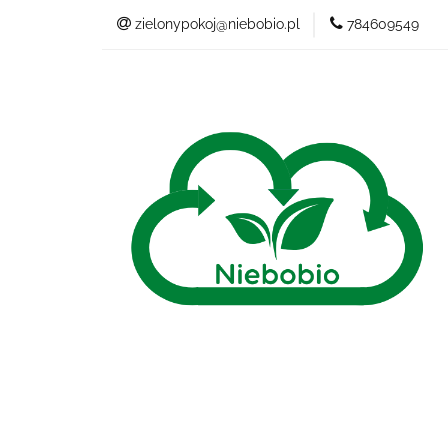
zielonypokoj@niebobio.pl
784609549
NIEBANALNY
Wszystkie kategorie
NIEB