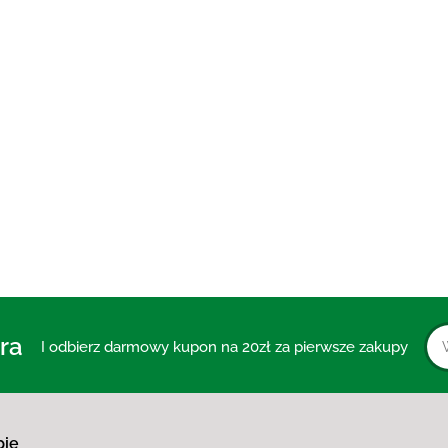
PASTA DO ZĘBÓW Z WĘGLEM AKTYWNYM BEZ FLUO
30.00
ra
I odbierz darmowy kupon na 20zł za pierwsze zakupy
pie