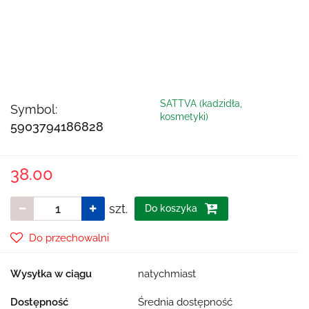
SATTVA (kadzidła,
Symbol:
kosmetyki)
5903794186828
38.00
szt.
Do koszyka
Do przechowalni
Wysyłka w ciągu
natychmiast
Dostępność
Średnia dostępność