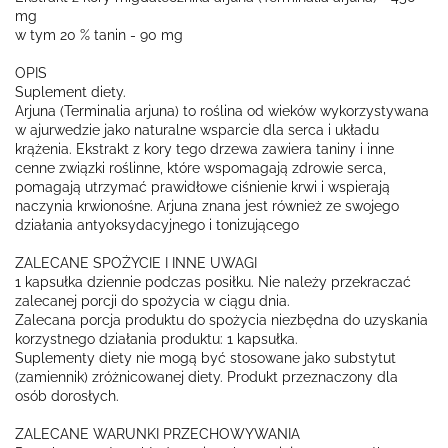
mg
w tym 20 % tanin - 90 mg
OPIS
Suplement diety.
Arjuna (Terminalia arjuna) to roślina od wieków wykorzystywana
w ajurwedzie jako naturalne wsparcie dla serca i układu
krążenia. Ekstrakt z kory tego drzewa zawiera taniny i inne
cenne związki roślinne, które wspomagają zdrowie serca,
pomagają utrzymać prawidłowe ciśnienie krwi i wspierają
naczynia krwionośne. Arjuna znana jest również ze swojego
działania antyoksydacyjnego i tonizującego
ZALECANE SPOŻYCIE I INNE UWAGI
1 kapsułka dziennie podczas posiłku. Nie należy przekraczać
zalecanej porcji do spożycia w ciągu dnia.
Zalecana porcja produktu do spożycia niezbędna do uzyskania
korzystnego działania produktu: 1 kapsułka.
Suplementy diety nie mogą być stosowane jako substytut
(zamiennik) zróżnicowanej diety. Produkt przeznaczony dla
osób dorosłych.
ZALECANE WARUNKI PRZECHOWYWANIA