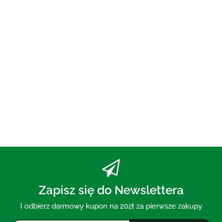
OLEJ DO PŁUKANIA
UST ECO 250 ml - BIO
PLANETE
73.00
PASTA DO ZĘBÓW Z WĘGLEM
AKTYWNYM BEZ FLUORU 75 ml
- MOHANI
30.00
Zapisz się do Newslettera
I odbierz darmowy kupon na 20zł za pierwsze zakupy