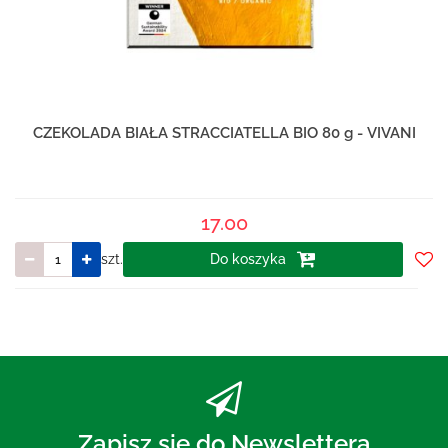
CZEKOLADA BIAŁA STRACCIATELLA BIO 80 g - VIVANI
17.00
szt.
Do koszyka
Do
prze
Zapisz się do Newslettera