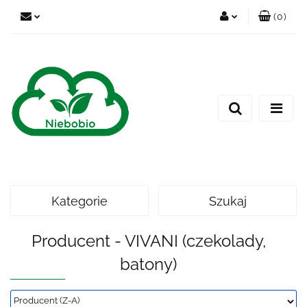
(
0
)
Zaloguj się
Zarejestruj się
Dodaj zgłoszenie
Kategorie
Szukaj
Producent - VIVANI (czekolady,
batony)