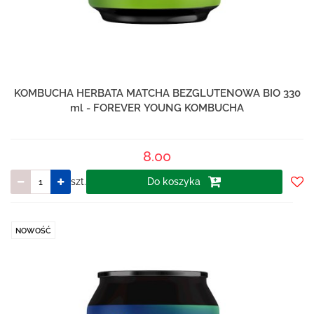
KOMBUCHA HERBATA MATCHA BEZGLUTENOWA BIO 330
ml - FOREVER YOUNG KOMBUCHA
8.00
szt.
Do koszyka
Do
prze
NOWOŚĆ