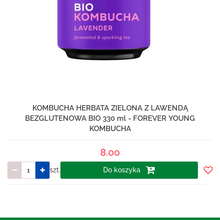
KOMBUCHA HERBATA ZIELONA Z LAWENDĄ
BEZGLUTENOWA BIO 330 ml - FOREVER YOUNG
KOMBUCHA
8.00
szt.
Do koszyka
Do
prze