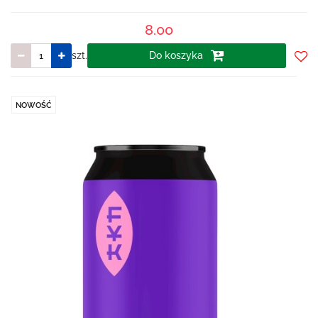
8.00
szt.
Do koszyka
Do
prze
NOWOŚĆ