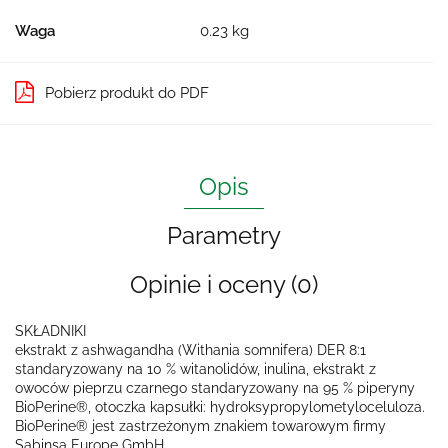
Waga
0.23 kg
Pobierz produkt do PDF
Opis
Parametry
Opinie i oceny (0)
SKŁADNIKI
ekstrakt z ashwagandha (Withania somnifera) DER 8:1
standaryzowany na 10 % witanolidów, inulina, ekstrakt z
owoców pieprzu czarnego standaryzowany na 95 % piperyny
BioPerine®, otoczka kapsułki: hydroksypropylometyloceluloza.
BioPerine® jest zastrzeżonym znakiem towarowym firmy
Sabinsa Europe GmbH.