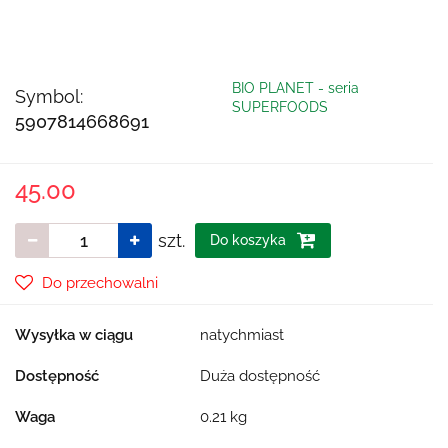
BIO PLANET - seria
Symbol:
SUPERFOODS
5907814668691
45.00
szt.
Do koszyka
Do przechowalni
Wysyłka w ciągu
natychmiast
Dostępność
Duża dostępność
Waga
0.21 kg