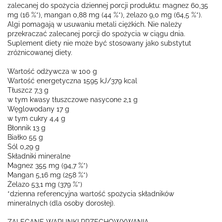
zalecanej do spożycia dziennej porcji produktu: magnez 60,35
mg (16 %*), mangan 0,88 mg (44 %*), żelazo 9,0 mg (64,5 %*).
Algi pomagają w usuwaniu metali ciężkich. Nie należy
przekraczać zalecanej porcji do spożycia w ciągu dnia.
Suplement diety nie może być stosowany jako substytut
zróżnicowanej diety.
Wartość odżywcza w 100 g
Wartość energetyczna 1595 kJ/379 kcal
Tłuszcz 7,3 g
w tym kwasy tłuszczowe nasycone 2,1 g
Węglowodany 17 g
w tym cukry 4,4 g
Błonnik 13 g
Białko 55 g
Sól 0,29 g
Składniki mineralne
Magnez 355 mg (94,7 %*)
Mangan 5,16 mg (258 %*)
Żelazo 53,1 mg (379 %*)
*dzienna referencyjna wartość spożycia składników
mineralnych (dla osoby dorosłej).