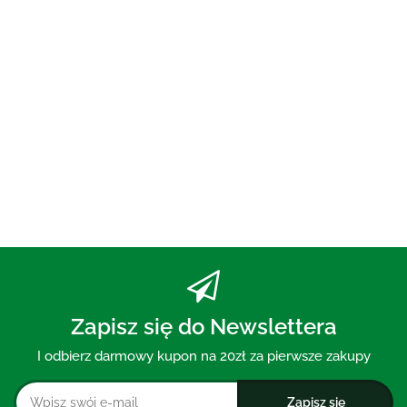
UST ECO 250 ml - BIO
PLANETE
73.00
PASTA DO ZĘBÓW Z WĘGLEM
AKTYWNYM BEZ FLUORU 75 ml
- MOHANI
30.00
Zapisz się do Newslettera
I odbierz darmowy kupon na 20zł za pierwsze zakupy