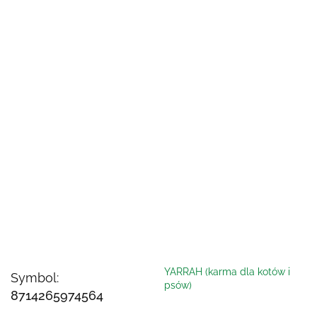
YARRAH (karma dla kotów i
Symbol:
psów)
8714265974564