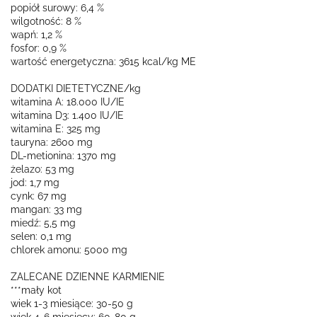
popiół surowy: 6,4 %
wilgotność: 8 %
wapń: 1,2 %
fosfor: 0,9 %
wartość energetyczna: 3615 kcal/kg ME
DODATKI DIETETYCZNE/kg
witamina A: 18.000 IU/IE
witamina D3: 1.400 IU/IE
witamina E: 325 mg
tauryna: 2600 mg
DL-metionina: 1370 mg
żelazo: 53 mg
jod: 1,7 mg
cynk: 67 mg
mangan: 33 mg
miedź: 5,5 mg
selen: 0,1 mg
chlorek amonu: 5000 mg
ZALECANE DZIENNE KARMIENIE
***mały kot
wiek 1-3 miesiące: 30-50 g