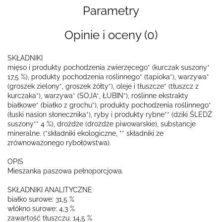
Parametry
Opinie i oceny (0)
SKŁADNIKI
mięso i produkty pochodzenia zwierzęcego* (kurczak suszony*
17,5 %), produkty pochodzenia roślinnego* (tapioka*), warzywa*
(groszek zielony*, groszek żółty*), oleje i tłuszcze* (tłuszcz z
kurczaka*), warzywa* (SOJA*, ŁUBIN*), roślinne ekstrakty
białkowe* (białko z grochu*), produkty pochodzenia roślinnego*
(łuski nasion słonecznika*), ryby i produkty rybne** (dziki ŚLEDŹ
suszony** 4 %), drożdże (drożdże piwowarskie), substancje
mineralne. (*składniki ekologiczne, ** składniki ze
zrównoważonego rybołówstwa).
OPIS
Mieszanka paszowa pełnoporcjowa.
SKŁADNIKI ANALITYCZNE
białko surowe: 31,5 %
włókno surowe: 4,3 %
zawartość tłuszczu: 14,5 %