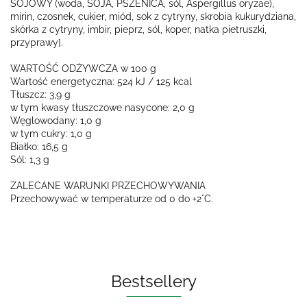
SOJOWY (woda, SOJA, PSZENICA, sól, Aspergillus oryzae),
mirin, czosnek, cukier, miód, sok z cytryny, skrobia kukurydziana,
skórka z cytryny, imbir, pieprz, sól, koper, natka pietruszki,
przyprawy].
WARTOŚĆ ODŻYWCZA w 100 g
Wartość energetyczna: 524 kJ / 125 kcal
Tłuszcz: 3,9 g
w tym kwasy tłuszczowe nasycone: 2,0 g
Węglowodany: 1,0 g
w tym cukry: 1,0 g
Białko: 16,5 g
Sól: 1,3 g
ZALECANE WARUNKI PRZECHOWYWANIA
Przechowywać w temperaturze od 0 do +2°C.
Bestsellery