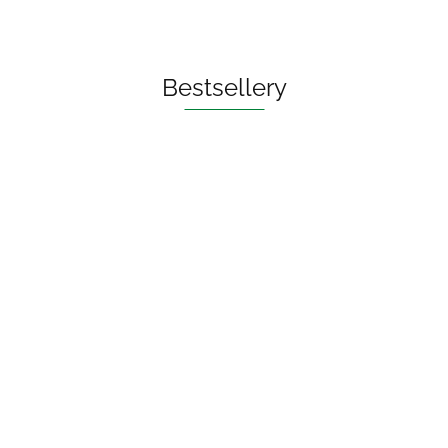
Bestsellery
OLEJ DO PŁUKANIA
UST ECO 250 ml - BIO
PLANETE
73.00