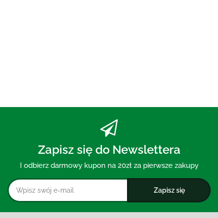
PASTA DO ZĘBÓW Z WĘGLEM
AKTYWNYM BEZ FLUORU 75 ml
- MOHANI
30.00
Zapisz się do Newslettera
I odbierz darmowy kupon na 20zł za pierwsze zakupy