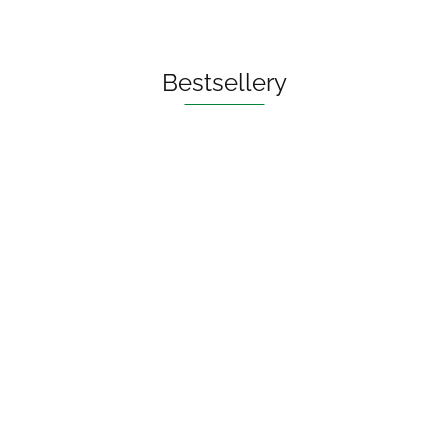
Bestsellery
OLEJ DO PŁUKANIA
UST ECO 250 ml - BIO
PLANETE
73.00