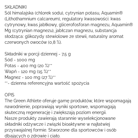
SKŁADNIKI
Sól himalajska (chlorek sodu), cytrynian potasu, Aquamin®
(Lithothamnium calcareum), regulatory kwasowości: kwas
cytrynowy, kwas jabłkowy, glicerofosforan magnezu, Aquamin®
Mg (cytrynian magnezu), jabłczan magnezu, substancja
słodząca: glikozydy stewiolowe ze stewii, naturalny aromat
czerwonych owoców (0,8 %).
Składniki w porcji dziennej - 7,5 g
Sód - 1000 mg
Potas - 400 mg (20 %)**
Wapń - 120 mg (15 %)**
Magnez - 100 mg (27 %)**
**- dzienna referencyjna wartość spożycia
OPIS
The Green Athlete oferuje gamę produktów, które wspomagają
nawodnienie, poprawiają wyniki sportowe, wspomagają
skuteczną regenerację i zwiększają poziom energii.
Nasze produkty zawierają starannie wyselekcjonowane
składniki odżywcze i związki bioaktywne w najłatwiej
przyswajalnej formie. Stworzone dla sportowców i osób
dbających o zdrowie i ciało.