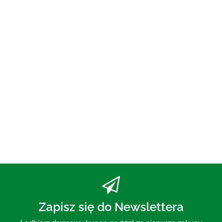
OLEJ DO PŁUKANIA
UST ECO 250 ml - BIO
PLANETE
73.00
PASTA DO ZĘBÓW Z WĘGLEM
AKTYWNYM BEZ FLUORU 75 ml
- MOHANI
30.00
Zapisz się do Newslettera