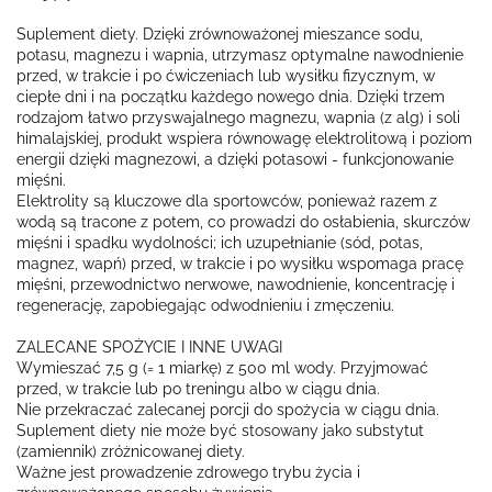
Suplement diety. Dzięki zrównoważonej mieszance sodu,
potasu, magnezu i wapnia, utrzymasz optymalne nawodnienie
przed, w trakcie i po ćwiczeniach lub wysiłku fizycznym, w
ciepłe dni i na początku każdego nowego dnia. Dzięki trzem
rodzajom łatwo przyswajalnego magnezu, wapnia (z alg) i soli
himalajskiej, produkt wspiera równowagę elektrolitową i poziom
energii dzięki magnezowi, a dzięki potasowi - funkcjonowanie
mięśni.
Elektrolity są kluczowe dla sportowców, ponieważ razem z
wodą są tracone z potem, co prowadzi do osłabienia, skurczów
mięśni i spadku wydolności; ich uzupełnianie (sód, potas,
magnez, wapń) przed, w trakcie i po wysiłku wspomaga pracę
mięśni, przewodnictwo nerwowe, nawodnienie, koncentrację i
regenerację, zapobiegając odwodnieniu i zmęczeniu.
ZALECANE SPOŻYCIE I INNE UWAGI
Wymieszać 7,5 g (= 1 miarkę) z 500 ml wody. Przyjmować
przed, w trakcie lub po treningu albo w ciągu dnia.
Nie przekraczać zalecanej porcji do spożycia w ciągu dnia.
Suplement diety nie może być stosowany jako substytut
(zamiennik) zróżnicowanej diety.
Ważne jest prowadzenie zdrowego trybu życia i