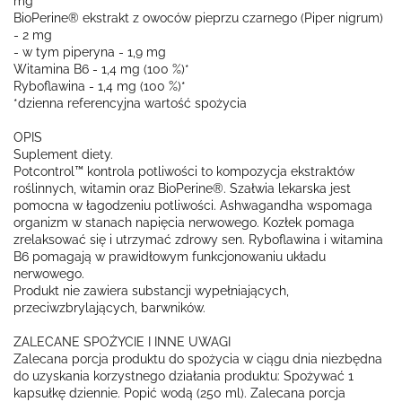
mg
BioPerine® ekstrakt z owoców pieprzu czarnego (Piper nigrum)
- 2 mg
- w tym piperyna - 1,9 mg
Witamina B6 - 1,4 mg (100 %)*
Ryboflawina - 1,4 mg (100 %)*
*dzienna referencyjna wartość spożycia
OPIS
Suplement diety.
Potcontrol™ kontrola potliwości to kompozycja ekstraktów
roślinnych, witamin oraz BioPerine®. Szałwia lekarska jest
pomocna w łagodzeniu potliwości. Ashwagandha wspomaga
organizm w stanach napięcia nerwowego. Kozłek pomaga
zrelaksować się i utrzymać zdrowy sen. Ryboflawina i witamina
B6 pomagają w prawidłowym funkcjonowaniu układu
nerwowego.
Produkt nie zawiera substancji wypełniających,
przeciwzbrylających, barwników.
ZALECANE SPOŻYCIE I INNE UWAGI
Zalecana porcja produktu do spożycia w ciągu dnia niezbędna
do uzyskania korzystnego działania produktu: Spożywać 1
kapsułkę dziennie. Popić wodą (250 ml). Zalecana porcja