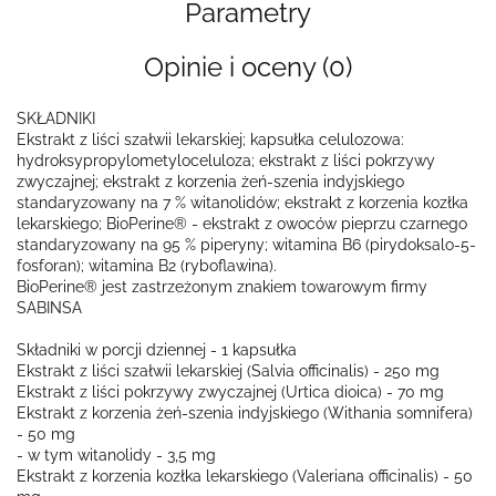
Parametry
Opinie i oceny (0)
SKŁADNIKI
Ekstrakt z liści szałwii lekarskiej; kapsułka celulozowa:
hydroksypropylometyloceluloza; ekstrakt z liści pokrzywy
zwyczajnej; ekstrakt z korzenia żeń-szenia indyjskiego
standaryzowany na 7 % witanolidów; ekstrakt z korzenia kozłka
lekarskiego; BioPerine® - ekstrakt z owoców pieprzu czarnego
standaryzowany na 95 % piperyny; witamina B6 (pirydoksalo-5-
fosforan); witamina B2 (ryboflawina).
BioPerine® jest zastrzeżonym znakiem towarowym firmy
SABINSA
Składniki w porcji dziennej - 1 kapsułka
Ekstrakt z liści szałwii lekarskiej (Salvia officinalis) - 250 mg
Ekstrakt z liści pokrzywy zwyczajnej (Urtica dioica) - 70 mg
Ekstrakt z korzenia żeń-szenia indyjskiego (Withania somnifera)
- 50 mg
- w tym witanolidy - 3,5 mg
Ekstrakt z korzenia kozłka lekarskiego (Valeriana officinalis) - 50