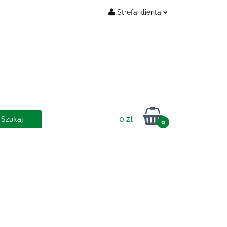
Strefa klienta
Zaloguj się
OSTAWY
Zarejestruj się
Dodaj zgłoszenie
0 zł
0
IA I DOSTAWY