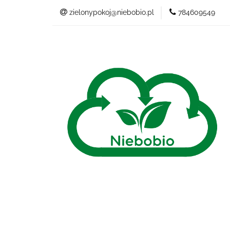
zielonypokoj@niebobio.pl
784609549
NIEBANALNY
Wszystkie kategorie
NIEB