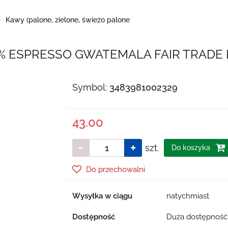
Kawy (palone, zielone, świeżo palone
% ESPRESSO GWATEMALA FAIR TRADE BI
Symbol:
3483981002329
43.00
szt.
Do koszyka
Do przechowalni
Wysyłka w ciągu
natychmiast
Dostępność
Duża dostępnoś