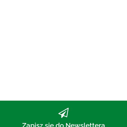
OLEJ DO PŁUKANIA
UST ECO 250 ml - BIO
PLANETE
73.00
PASTA DO ZĘBÓW Z WĘGLEM
AKTYWNYM BEZ FLUORU 75 ml
- MOHANI
30.00
Zapisz się do Newslettera