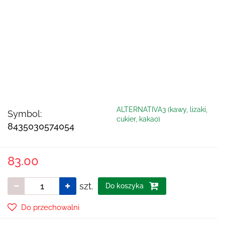
ALTERNATIVA3 (kawy, lizaki,
Symbol:
cukier, kakao)
8435030574054
83.00
szt.
Do koszyka
Do przechowalni