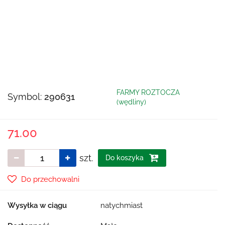
FARMY ROZTOCZA
Symbol:
290631
(wędliny)
71.00
szt.
Do koszyka
Do przechowalni
Wysyłka w ciągu
natychmiast