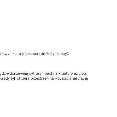
owy*, kultury bakterii i drożdży (scoby).
 gdzie dojrzewają cytrusy i pachną kwiaty oraz zioła.
ażdy łyk otwiera przestrzeń na wolność i naturalną