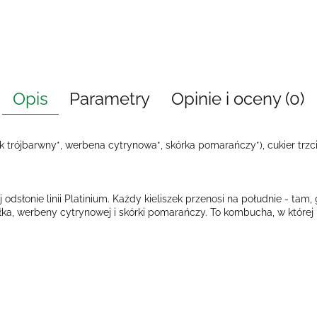
Opis
Parametry
Opinie i oceny (0)
ek trójbarwny*, werbena cytrynowa*, skórka pomarańczy*), cukier trzcin
 odsłonie linii Platinium. Każdy kieliszek przenosi na południe - tam,
a, werbeny cytrynowej i skórki pomarańczy. To kombucha, w której k