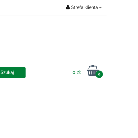
Strefa klienta
Zaloguj się
OSTAWY
Zarejestruj się
Dodaj zgłoszenie
0 zł
0
IA I DOSTAWY