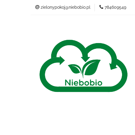
zielonypokoj@niebobio.pl
784609549
NIEBANALNY
Wszystkie kategorie
NIEB