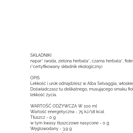
SKŁADNIKI
napar* (woda, zielona herbata*, czarna herbata*, fioł
(*certyfikowany składnik ekologiczny)
OPIS
Lekkość i urok odnajdziesz w Alba Selvaggia, włoskiej
Doświadczasz tu delikatnego, musującego smaku fiołk
lekkość życia.
WARTOŚĆ ODŻYWCZA W 100 ml
Wartość energetyczna - 75 kJ/18 kcal
Tłuszcz - 0 g
w tym kwasy tłuszczowe nasycone - 0 g
Węglowodany - 3,9 g