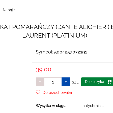
Napoje
A I POMARAŃCZY (DANTE ALIGHIERI) B
LAURENT (PLATINIUM)
Symbol:
5904257072191
39.00
szt.
Do koszyka
Do przechowalni
Wysyłka w ciągu
natychmiast