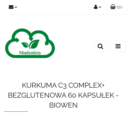
(
0
)
Zaloguj się
Zarejestruj się
Dodaj zgłoszenie
KURKUMA C3 COMPLEX+
BEZGLUTENOWA 60 KAPSUŁEK -
BIOWEN