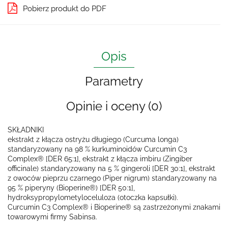
Pobierz produkt do PDF
Opis
Parametry
Opinie i oceny (0)
SKŁADNIKI
ekstrakt z kłącza ostryżu długiego (Curcuma longa)
standaryzowany na 98 % kurkuminoidów Curcumin C3
Complex® [DER 65:1], ekstrakt z kłącza imbiru (Zingiber
officinale) standaryzowany na 5 % gingeroli [DER 30:1], ekstrakt
z owoców pieprzu czarnego (Piper nigrum) standaryzowany na
95 % piperyny (Bioperine®) [DER 50:1],
hydroksypropylometyloceluloza (otoczka kapsułki).
Curcumin C3 Complex® i Bioperine® są zastrzeżonymi znakami
towarowymi firmy Sabinsa.