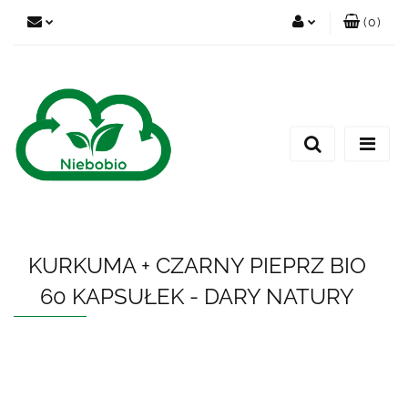
(
0
)
Zaloguj się
Zarejestruj się
Dodaj zgłoszenie
KURKUMA + CZARNY PIEPRZ BIO
60 KAPSUŁEK - DARY NATURY