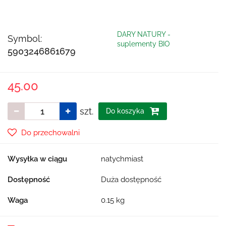
DARY NATURY -
Symbol:
suplementy BIO
5903246861679
45.00
szt.
Do koszyka
Do przechowalni
Wysyłka w ciągu
natychmiast
Dostępność
Duża dostępność
Waga
0.15 kg