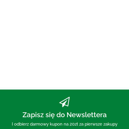
OLEJ DO PŁUKANIA
UST ECO 250 ml - BIO
PLANETE
73.00
PASTA DO ZĘBÓW Z WĘGLEM
AKTYWNYM BEZ FLUORU 75 ml
- MOHANI
30.00
Zapisz się do Newslettera
I odbierz darmowy kupon na 20zł za pierwsze zakupy