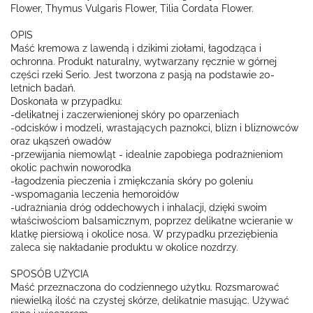
Flower, Thymus Vulgaris Flower, Tilia Cordata Flower.
OPIS
Maść kremowa z lawendą i dzikimi ziołami, łagodząca i
ochronna. Produkt naturalny, wytwarzany ręcznie w górnej
części rzeki Serio. Jest tworzona z pasją na podstawie 20-
letnich badań.
Doskonała w przypadku:
-delikatnej i zaczerwienionej skóry po oparzeniach
-odcisków i modzeli, wrastających paznokci, blizn i bliznowców
oraz ukąszeń owadów
-przewijania niemowląt - idealnie zapobiega podrażnieniom
okolic pachwin noworodka
-łagodzenia pieczenia i zmiękczania skóry po goleniu
-wspomagania leczenia hemoroidów
-udrażniania dróg oddechowych i inhalacji, dzięki swoim
właściwościom balsamicznym, poprzez delikatne wcieranie w
klatkę piersiową i okolice nosa. W przypadku przeziębienia
zaleca się nakładanie produktu w okolice nozdrzy.
SPOSÓB UŻYCIA
Maść przeznaczona do codziennego użytku. Rozsmarować
niewielką ilość na czystej skórze, delikatnie masując. Używać