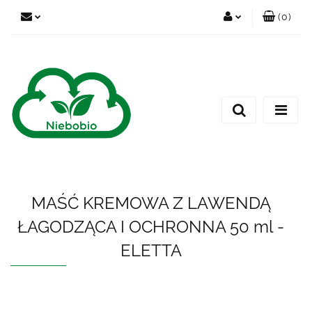
(
0
)
Zaloguj się
Zarejestruj się
Dodaj zgłoszenie
MAŚĆ KREMOWA Z LAWENDĄ
ŁAGODZĄCA I OCHRONNA 50 ml -
ELETTA