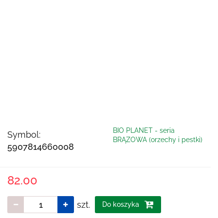
BIO PLANET - seria
Symbol:
BRĄZOWA (orzechy i pestki)
5907814660008
82.00
szt.
Do koszyka