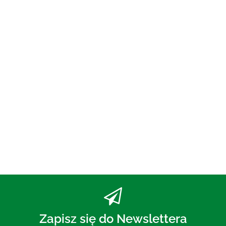
OLEJ DO PŁUKANIA
UST ECO 250 ml - BIO
PLANETE
73.00
PASTA DO ZĘBÓW Z WĘGLEM
AKTYWNYM BEZ FLUORU 75 ml
- MOHANI
30.00
Zapisz się do Newslettera