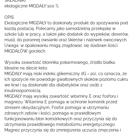
SKŁADNIKI
ekologiczne MIGDAŁY 100 %.
OPIS
Ekologiczne MIGDAŁY to doskonały produkt do spożywania pod
każdą postacią. Polecamy jako samodzielną przekąskę w
szkole lub w pracy, a także jako dodatek do wypieków, deserów,
musli, do porannej owsianki oraz likierów i nalewek owocowych.
Uwaga: w opakowaniu mogą znajdować się śladowe ilości
MIGDAŁÓW gorzkich.
Wysoka zawartość błonnika pokarmowego, źródło białka.
Idealne na diecie keto.
MIGDAŁY mają niski indeks glikemiczny (IG = 20), co oznacza, że
ich spożycie nie powoduje gwałtownych skoków poziomu cukru
we krwi i są doskonałe dla diabetyków oraz osób z
insulinoopornością.
MIGDAŁY mają wysoką zawartość witaminy E oraz fosforu i
magnezu. Witamina E pomaga w ochronie komórek przed
stresem oksydacyjnym. Fosfor pomaga w utrzymaniu
zdrowych zębów i kości, pomaga w prawidłowym
funkcjonowaniu błon komórkowych oraz przyczynia się do
utrzymania prawidłowego metabolizmu energetycznego.
Magnez przyczynia się do zmniejszenia uczucia zmęczenia i