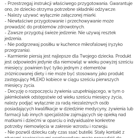
- Przestrzegaj instrukcji właściwego przygotowania. Gwarantuje
ono, że dziecko otrzyma potrzebne składniki odżywcze.
- Należy używać wyłącznie załączonej miarki.
- Niewłaściwe przygotowanie i przechowywanie może
prowadzić do problemów zdrowotnych.
- Zawsze przygotuj świeże jedzenie. Nie używaj resztek
jedzenia.
- Nie podgrzewaj posiłku w kuchence mikrofalowej (ryzyko
przegrzania).
- Karmienie piersią jest najlepsze dla Twojego dziecka. Produkt
jest odpowiedni jedynie dla niemowląt w wieku powyżej sześciu
miesięcy; powinien być tylko jednym z elementów
zróżnicowanej diety i nie może być stosowany jako produkt
zastępujący MLEKO kobiece w ciągu sześciu pierwszych
miesięcy życia.
- Decyzję o rozpoczęciu żywienia uzupełniającego, w tym o
jakimkolwiek odstępstwie od wieku sześciu miesięcy życia,
należy podjąć wyłącznie za radą niezależnych osób
posiadających kwalifikacje w dziedzinie medycyny, żywienia lub
farmacji lub innych specjalistów zajmujących się opieką nad
matkami i dziećmi w oparciu o indywidualne konkretne
potrzeby niemowlęcia w zakresie wzrostu i rozwoju.
- Nie pozwól dziecku cały czas ssać butelki. Stały kontakt z