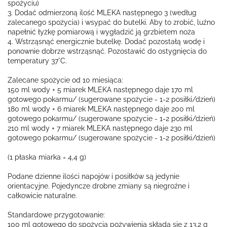
spożyciu)
3. Dodać odmierzoną ilość MLEKA następnego 3 (według
zalecanego spożycia) i wsypać do butelki. Aby to zrobić, luźno
napełnić łyżkę pomiarową i wygładzić ją grzbietem noża
4. Wstrząsnąć energicznie butelkę. Dodać pozostałą wodę i
ponownie dobrze wstrząsnąć. Pozostawić do ostygnięcia do
temperatury 37°C.
Zalecane spożycie od 10 miesiąca:
150 ml wody + 5 miarek MLEKA następnego daje 170 ml
gotowego pokarmu/ (sugerowane spożycie - 1-2 posiłki/dzień)
180 ml wody + 6 miarek MLEKA następnego daje 200 ml
gotowego pokarmu/ (sugerowane spożycie - 1-2 posiłki/dzień)
210 ml wody + 7 miarek MLEKA następnego daje 230 ml
gotowego pokarmu/ (sugerowane spożycie - 1-2 posiłki/dzień)
(1 płaska miarka = 4,4 g)
Podane dzienne ilości napojów i posiłków są jedynie
orientacyjne. Pojedyncze drobne zmiany są niegroźne i
całkowicie naturalne.
Standardowe przygotowanie:
100 ml gotowego do spożycia pożywienia składa się z 13,2 g