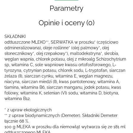
Parametry
Opinie i oceny (0)
SKŁADNIKI
odtłuszczone MLEKO**, SERWATKA w proszku* (częściowo
odmineralizowana), oleje roślinne* (olej palmowy*, olej
słonecznikowy*, olej rzepakowy*), maltodekstryna*, skrobia,
węglan wapnia, chlorek potasu, olej z mikroalg Schizochytrium
sp, witamina C, sole wapniowe kwasu ortofosforowego, L-
tyrozyna, cytrynian potasu, chlorek sodu, L-tryptofan, siarczan
żelaza (II), siarczan cynku, witamina E, węglan magnezu,
niacyna, siarczan miedzi (II), kwas pantotenowy, witamina A,
tiamina, witamina B6, siarczan manganu, jodek potasu, kwas
foliowy, witamina K, selenian (VI) sodu, witamina D, biotyna,
witamina B12.
* z upraw ekologicznych
** z upraw biodynamicznych (Demeter). Składniki Demeter
łącznie 68 %.
100 g MLEKA w proszku dla niemowląt wytwarza się ze 181 ml
odtłuszczonego MLEKA