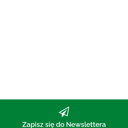
OLEJ DO PŁUKANIA
UST ECO 250 ml - BIO
PLANETE
73.00
PASTA DO ZĘBÓW Z WĘGLEM
AKTYWNYM BEZ FLUORU 75 ml
- MOHANI
30.00
Zapisz się do Newslettera