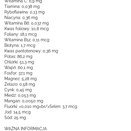
Witamina C: 6,9 mg
Tiamina: 0,038 mg
Ryboflawina: 0,13 mg
Niacyna: 0,36 mg
Witamina B6: 0,037 mg
Kwas foliowy: 10,8 mcg
Foliany: 18,1 mcg
Witamina B12: 0,11 mcg
Biotyna: 1,7 mcg
Kwas pantotenowy: 0,36 mg
Potas: 86,2 mg
Chlorki: 51,3 mg
Wapń: 60,1 mg
Fosfor: 37,1 mg
Magnez: 5,28 mg
Żelazo: 0,58 mg
Cynk: 0,45 mg
Miedź: 0,053 mg
Mangan: 0,0050 mg
Fluorki: <0,010 mg<br/>Selen: 3,7 mcg
Jod: 14,5 mcg
Sód: 25 mg
WAŻNA INFORMACJA