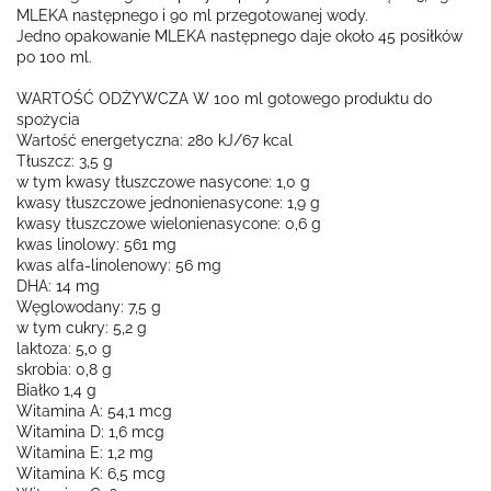
MLEKA następnego i 90 ml przegotowanej wody.
Jedno opakowanie MLEKA następnego daje około 45 posiłków
po 100 ml.
WARTOŚĆ ODŻYWCZA W 100 ml gotowego produktu do
spożycia
Wartość energetyczna: 280 kJ/67 kcal
Tłuszcz: 3,5 g
w tym kwasy tłuszczowe nasycone: 1,0 g
kwasy tłuszczowe jednonienasycone: 1,9 g
kwasy tłuszczowe wielonienasycone: 0,6 g
kwas linolowy: 561 mg
kwas alfa-linolenowy: 56 mg
DHA: 14 mg
Węglowodany: 7,5 g
w tym cukry: 5,2 g
laktoza: 5,0 g
skrobia: 0,8 g
Białko 1,4 g
Witamina A: 54,1 mcg
Witamina D: 1,6 mcg
Witamina E: 1,2 mg
Witamina K: 6,5 mcg