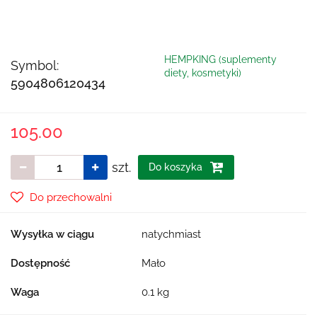
HEMPKING (suplementy
Symbol:
diety, kosmetyki)
5904806120434
105.00
szt.
Do koszyka
Do przechowalni
Wysyłka w ciągu
natychmiast
Dostępność
Mało
Waga
0.1 kg