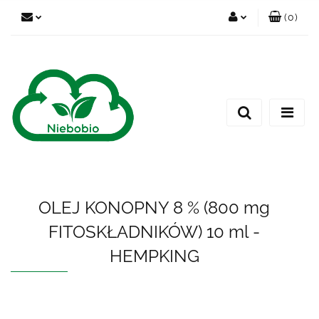
(
0
)
Zaloguj się
Zarejestruj się
Dodaj zgłoszenie
OLEJ KONOPNY 8 % (800 mg
FITOSKŁADNIKÓW) 10 ml -
HEMPKING