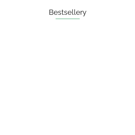
Bestsellery
OLEJ DO PŁUKANIA
UST ECO 250 ml - BIO
PLANETE
73.00
PASTA DO ZĘBÓW Z WĘGLEM