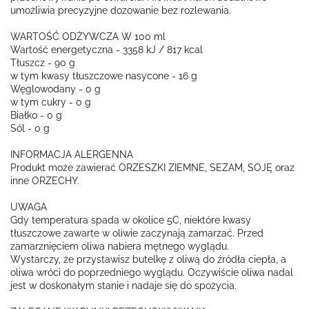
umożliwia precyzyjne dozowanie bez rozlewania.
WARTOŚĆ ODŻYWCZA W 100 ml
Wartość energetyczna - 3358 kJ / 817 kcal
Tłuszcz - 90 g
w tym kwasy tłuszczowe nasycone - 16 g
Węglowodany - 0 g
w tym cukry - 0 g
Białko - 0 g
Sól - 0 g
INFORMACJA ALERGENNA
Produkt może zawierać ORZESZKI ZIEMNE, SEZAM, SOJĘ oraz
inne ORZECHY.
UWAGA
Gdy temperatura spada w okolice 5C, niektóre kwasy
tłuszczowe zawarte w oliwie zaczynają zamarzać. Przed
zamarznięciem oliwa nabiera mętnego wyglądu.
Wystarczy, że przystawisz butelkę z oliwą do źródła ciepła, a
oliwa wróci do poprzedniego wyglądu. Oczywiście oliwa nadal
jest w doskonałym stanie i nadaje się do spożycia.