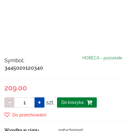
HORECA - pozostałe
Symbol:
3445020120340
209.00
szt.
Do koszyka
Do przechowalni
Wysyłka w ciągu
natychmiast