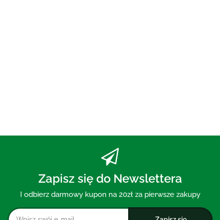
UST ECO 250 ml - BIO
PLANETE
73.00
PASTA DO ZĘBÓW Z WĘGLEM
AKTYWNYM BEZ FLUORU 75 ml
- MOHANI
30.00
Zapisz się do Newslettera
I odbierz darmowy kupon na 20zł za pierwsze zakupy