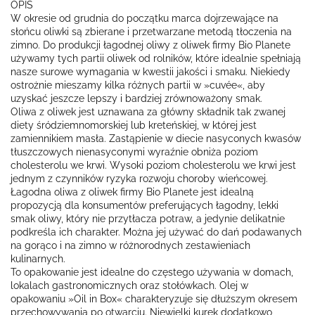
OPIS
W okresie od grudnia do początku marca dojrzewające na
słońcu oliwki są zbierane i przetwarzane metodą tłoczenia na
zimno. Do produkcji łagodnej oliwy z oliwek firmy Bio Planete
używamy tych partii oliwek od rolników, które idealnie spełniają
nasze surowe wymagania w kwestii jakości i smaku. Niekiedy
ostrożnie mieszamy kilka różnych partii w »cuvée«, aby
uzyskać jeszcze lepszy i bardziej zrównoważony smak.
Oliwa z oliwek jest uznawana za główny składnik tak zwanej
diety śródziemnomorskiej lub kreteńskiej, w której jest
zamiennikiem masła. Zastąpienie w diecie nasyconych kwasów
tłuszczowych nienasyconymi wyraźnie obniża poziom
cholesterolu we krwi. Wysoki poziom cholesterolu we krwi jest
jednym z czynników ryzyka rozwoju choroby wieńcowej.
Łagodna oliwa z oliwek firmy Bio Planete jest idealną
propozycją dla konsumentów preferujących łagodny, lekki
smak oliwy, który nie przytłacza potraw, a jedynie delikatnie
podkreśla ich charakter. Można jej używać do dań podawanych
na gorąco i na zimno w różnorodnych zestawieniach
kulinarnych.
To opakowanie jest idealne do częstego używania w domach,
lokalach gastronomicznych oraz stołówkach. Olej w
opakowaniu »Oil in Box« charakteryzuje się dłuższym okresem
przechowywania po otwarciu. Niewielki kurek dodatkowo